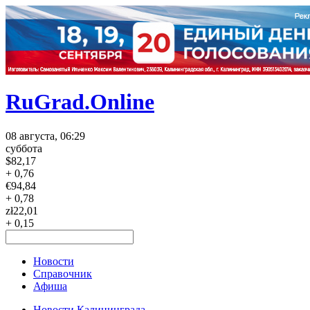
RuGrad.Online
08 августа, 06:29
суббота
$
82,17
+ 0,76
€
94,84
+ 0,78
zł
22,01
+ 0,15
Новости
Справочник
Афиша
Новости Калининграда