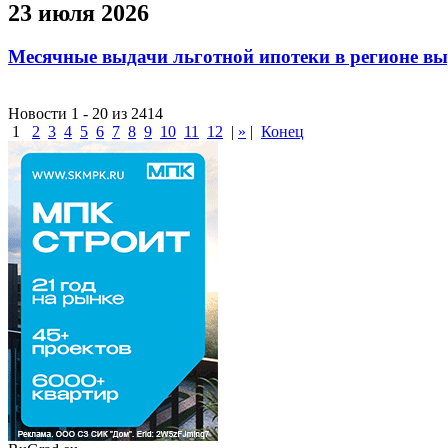
23 июля 2026
Месячные выдачи льготной ипотеки в регионе в
Новости 1 - 20 из 2414
1
2
3
4
5
6
7
8
9
10
11
12
|
»
|
Конец