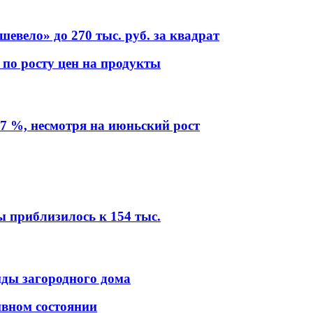
евело» до 270 тыс. руб. за квадрат
 по росту цен на продукты
7 %, несмотря на июньский рост
ы приблизилось к 154 тыс.
нды загородного дома
ивном состоянии