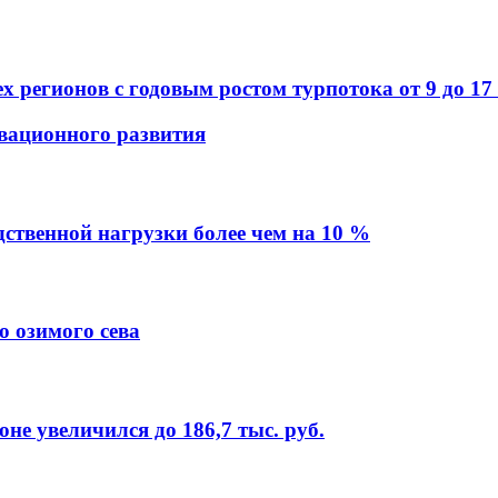
х регионов с годовым ростом турпотока от 9 до 1
вационного развития
ственной нагрузки более чем на 10 %
о озимого сева
не увеличился до 186,7 тыс. руб.