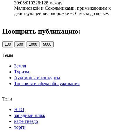
39:05:010326:128 между
Малиновкой и Сокольниками, примыкающем к
действующей велодорожке «От косы до косы».
Поощрить публикацию:
100
500
1000
5000
Темы
Земля
Туризм
Аукционы и конкурсы
Торговля и сфера обслуживания
Тэги
НТО
западный пляж
кафе гнездо
торги