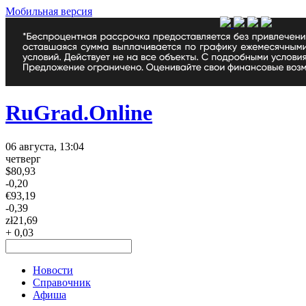
Мобильная версия
RuGrad.Online
06 августа, 13:04
четверг
$
80,93
-0,20
€
93,19
-0,39
zł
21,69
+ 0,03
Новости
Справочник
Афиша