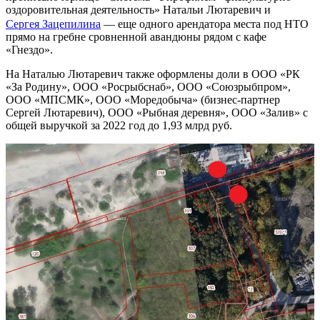
оздоровительная деятельность» Натальи Лютаревич и
Сергея Зацепилина
— еще одного арендатора места под НТО
прямо на гребне сровненной авандюны рядом с кафе
«Гнездо».
На Наталью Лютаревич также оформлены доли в ООО «РК
«За Родину», ООО «Росрыбснаб», ООО «Союзрыбпром»,
ООО «МПСМК», ООО «Моредобыча» (бизнес-партнер
Сергей Лютаревич), ООО «Рыбная деревня», ООО «Залив» с
общей выручкой за 2022 год до 1,93 млрд руб.