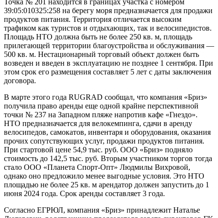
Точка № 201 находится в границах участка с номером
39:05:010325:258 на берегу моря предназначается для продажи
продуктов питания. Территория отличается высоким
трафиком как туристов и отдыхающих, так и велосипедистов.
Площадь НТО должна быть не более 250 кв. м, площадь
прилегающей территории благоустройства и обслуживания —
500 кв. м. Нестационарный торговый объект должен быть
возведен и введен в эксплуатацию не позднее 1 сентября. При
этом срок его размещения составляет 5 лет с даты заключения
договора.
В марте этого года RUGRAD сообщал, что компания «Бриз»
получила право аренды еще одной крайне перспективной
точки № 237 на Западном пляже напротив кафе «Гнездо».
НТО предназначается для велокемпинга, сдачи в аренду
велосипедов, самокатов, инвентаря и оборудования, оказания
прочих сопутствующих услуг, продажи продуктов питания.
При стартовой цене 54,9 тыс. руб. ООО «Бриз» подняло
стоимость до 142,5 тыс. руб. Вторым участником торгов тогда
стало ООО «Планета Спорт-Опт» Людмилы Вихровой,
однако оно предложило менее выгодные условия. Это НТО
площадью не более 25 кв. м арендатор должен запустить до 1
июня 2024 года. Срок аренды составляет 3 года.
Согласно ЕГРЮЛ, компания «Бриз» принадлежит Наталье