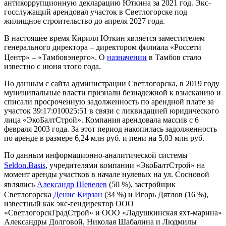
антикоррупционную декларацию Юткина за 2021 год. Экс-
госслужащий арендовал участок в Светлогорске под
жилищное строительство до апреля 2027 года.
В настоящее время Кирилл Юткин является заместителем
генерального директора – директором филиала «Россети
Центр» – «Тамбовэнерго». О
назначении
в Тамбов стало
известно с июня этого года.
По данным с сайта администрации Светлогорска, в 2019 году
муниципальные власти признали безнадежной к взысканию и
списали просроченную задолженность по арендной плате за
участок 39:17:010025:51 в связи с ликвидацией юридического
лица «ЭкоБалтСтрой». Компания арендовала массив с 6
февраля 2003 года. За этот период накопилась задолженность
по аренде в размере 6,24 млн руб. и пени на 5,03 млн руб.
По данным информационно-аналитической системы
Seldon.Basis
, учредителями компании «ЭкоБалтСтрой» на
момент аренды участков в начале нулевых на ул. Сосновой
являлись
Александр Шевелев
(50 %), застройщик
Светлогорска
Денис Кирзан
(34 %) и Игорь Дятлов (16 %),
известный как экс-гендиректор ООО
«СветлогорскГрадСтрой» и ООО «Ладушкинская яхт-марина»
Александры Долговой, Николая Шабалина и Людмилы