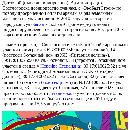
Дятловой (ныне ликвидировано). Администрация
Светлогорска неоднократно судилась с «ЭкоБалтСтрой» по
поводу просроченной оплаты аренды за ряд земельных
массивов на ул. Сосновой. В 2010 году Светлогорский
городской суд
обязал
«ЭкоБалтСтрой» вернуть деньги
по договору долевого участия в строительстве. В марте 2018
года организация была ликвидирована.
Помимо прочего, в Светлогорске «ЭкоБалтСтрой» арендовало
участки с номерами 39:17:010025:49 на ул. Сосновой, 14
(построен 3-этажный дом из ЖК «Янтарная долина»),
39:17:010025:50 на ул. Сосновой, 34 (строится 3-этажный дом,
участок в аренде у
Норайра Степаняна
), 39:17:010025:52 на ул.
Сосновой, 2 (еще один 3-этажный дом из ЖК «Янтарная
долина»), 39:17:010025:32 на ул. Сосновой, 32 (ныне застроен
пятью 3-этажными
блок-секциями
) и 39:17:010025:33 на ул.
Сосновой, 33. По адресу ул. Сосновая, 32 в апреле 2023 года
правительство области
легализовало
уже построенные блок-
секции, хотя строения были возведены еще в 2021 году и
продавались по 15,5 млн руб. за дом.