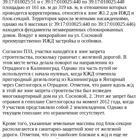
39:17:010025:51 и с 39:17:010025:440 по 39:17:010025:448
площадью от 161 кв. м до 319 кв. м, в отношении которых
проводится корректировка, относятся к зоне Ж1.2 для ИЖД и
блок-секций. Территория заросла зелеными насаждениями,
однако на 6 массивах (с 39:17:010025:440 по 39:17:010025:446)
находятся фундаменты незавершенных сблокированных
домов. Вокруг в микрорайоне на ул. Сосновой
преимущественно ИЖД застройка и особняки.
Согласно ПЗЗ, участки находятся в зоне запрета
строительства, поскольку граничат с железной дорогой. В
этом месте ветка делала поворот на направлении из
Отрадного в Калининград. Однако эта часть путей не
используется с начала нулевых, когда КЖД отменила
пригородный дизель-поезд из Калининграда в Янтарный
через Светлогорск и Отрадное. Отметим, что ранее вдоль ж/д
в этой же зоне запрета строительства был возведен
многоквартирный дом на ул. Сосновой, 2. Этот же запрет был
отражен в генплане Светлогорска на момент 2012 года, когда
9 участков представляли собой 2 землевладения. Однако в
текущем генплане это ограничение отсутствует.
Кроме того, указанные земельные массивы под блок-секции
располагаются в санитарно-защитной зоне от железной
дороги. Отметим, что это наиболее близкие к ж/д и еще не