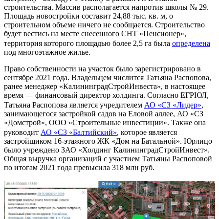
строительства. Массив располагается напротив школы № 29.
Площадь новостройки составит 24,88 тыс. кв. м, о
строительном объеме ничего не сообщается. Строительство
будет вестись на месте снесенного СНТ «Пенсионер»,
территория которого площадью более 2,5 га была
определена
под многоэтажное жилье.
Право собственности на участок было зарегистрировано в
сентябре 2021 года. Владельцем числится Татьяна Распопова,
ранее менеджер «КалининградСтройИнвеста», в настоящее
время — финансовый директор холдинга. Согласно ЕГРЮЛ,
Татьяна Распопова является учредителем
АО «СЗ «Лидер»
,
занимающегося застройкой садов на Еловой аллее, АО «СЗ
«Домстрой», ООО «Строительные инвестиции». Также она
руководит
АО «СЗ «Балтийский»
, которое является
застройщиком 16-этажного ЖК «Дом на Батальной». Юрлицо
было учреждено ЗАО «Холдинг КалининградСтройИнвест».
Общая выручка организаций с участием Татьяны Распоповой
по итогам 2021 года превысила 318 млн руб.