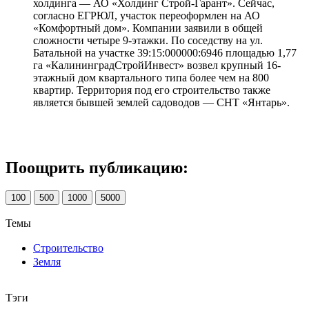
холдинга — АО «Холдинг Строй-Гарант». Сейчас,
согласно ЕГРЮЛ, участок переоформлен на АО
«Комфортный дом». Компании заявили в общей
сложности четыре 9-этажки. По соседству на ул.
Батальной на участке 39:15:000000:6946 площадью 1,77
га «КалининградСтройИнвест» возвел крупный 16-
этажный дом квартального типа более чем на 800
квартир. Территория под его строительство также
является бывшей землей садоводов — СНТ «Янтарь».
Поощрить публикацию:
100
500
1000
5000
Темы
Строительство
Земля
Тэги