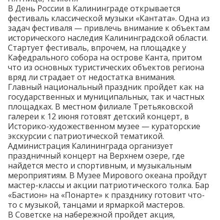
В День России в Калининграде
открывается
фестиваль классической музыки «Кантата». Одна из
задач фестиваля — привлечь внимание к объектам
исторического наследия Калининградской области.
Стартует
фестиваль, впрочем, на площадке у
Кафедрального собора на острове Канта, притом
что из основных туристических объектов региона
вряд ли страдает от недостатка внимания.
Главный национальный праздник пройдет как на
государственных и муниципальных, так и частных
площадках. В местном филиале Третьяковской
галереи к 12 июня
готовят
детский концерт, в
Историко-художественном музее —
кураторские
экскурсии
с патриотической тематикой.
Администрация Калининграда организует
праздничный концерт
на Верхнем озере, где
найдется место и спортивным, и музыкальным
мероприятиям. В Музее Мирового океана
пройдут
мастер-классы и акции патриотического толка. Бар
«Бастион» на «Понарте» к празднику
готовит
что-
то с музыкой, танцами и ярмаркой мастеров.
В Советске на набережной пройдет
акция
,