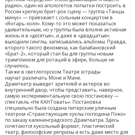
радио», один из апологетов попытки построить в
России крепкую брит-рок сцену — группа «Танцы
минус» —
приезжает
с сольным концертом в
«Янтарь-холл». Кому-то это может показаться
удивительным, но у группы была вполне активная
жизнь и в «десятые», и даже в «двадцатые»:
выходили синглы, записывались альбомы. Правда,
второго такого феномена, как балабановский
«Брат-2», который стал бы для группы новым
трамплином для ротаций в эфире, больше не
случилось.
Также в светлогорском Театре эстрады
научат
различать Моне и Мане.
Драмтеатр выведет зрителей и актеров во
внутренний двор, чтобы представить, наверное,
самую экспериментальную свою постановку —
спектакль
«Не КАНТовать»
. Постановка
специально была создана питерским уличным
театром «Странствующие куклы господина Пэжо»
по заказу калининградского Драмтеатра. Здесь
сочетаются кукольный формат, пластический
театр, философские репризы и есть даже место для