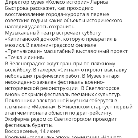
Директор музея «Колесо истории»
Лариса
Быстрова
расскажет, как проходило
восстановление города-курорта в первые
советские годы и какие объекты исторического
наследия удалось сохранить.
Музыкальный театр встречает субботу
«Капитанской дочкой», которую
превратил
в
мюзикл. В калининградском филиале
«Третьяковки» масштабный выставочный
проект
«Точка и линия».
В Зеленоградске
ждут
гран-при по пляжному
волейболу. В галерее «Сигнал» откроют выставку
небольших
графических работ. В Музее янтаря
неожиданно заявлен
фестиваль
военно-
исторической реконструкции.
В Светлогорске
вновь открыли фестиваль
песчаных
скульптур.
Поклонники электронной музыки соберутся в
глэмпинге
«Малина». В Нивенском стартует первый
этап чемпионата
области
по драг-рейсингу.
Экоферма рядом со Светлогорском проводит
фестиваль
буратты.
Воскресенье, 14 июня
Крепкий «середняк» эпохи доминации «Нашего