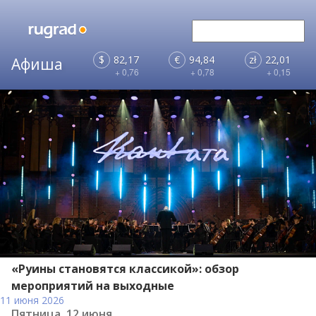
$
82,17
€
94,84
zł
22,01
+ 0,76
+ 0,78
+ 0,15
«Руины становятся классикой»: обзор
мероприятий на выходные
11 июня 2026
Пятница, 12 июня