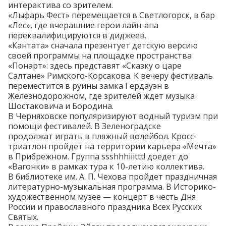
интерактива со зрителем.
«Лыфарь Фест» перемещается в Светлогорск, в бар
«Лес», где вчерашние герои лайн-апа
переквалифицируются
в диджеев.
«Кантата» сначала
презентует
детскую версию
своей программы на площадке пространства
«Понарт»: здесь представят «Сказку о царе
Салтане» Римского-Корсакова. К вечеру фестиваль
переместится в руины замка Гердауэн в
Железнодорожном, где зрителей ждет музыка
Шостаковича и Бородина.
В Черняховске популяризируют водный туризм при
помощи
фестивалей
. В Зеленоградске
продолжат
играть в пляжный волейбол. Кросс-
триатлон пройдет на территории карьера «Мечта»
в
Прибрежном
.
Группа ssshhhiiittt! доедет до
«Вагонки» в
рамках
тура к 10-летию коллектива.
В библиотеке им. А. П. Чехова
пройдет
праздничная
литературно-музыкальная программа. В Историко-
художественном музее —
концерт
в честь Дня
России и православного праздника Всех Русских
Святых.