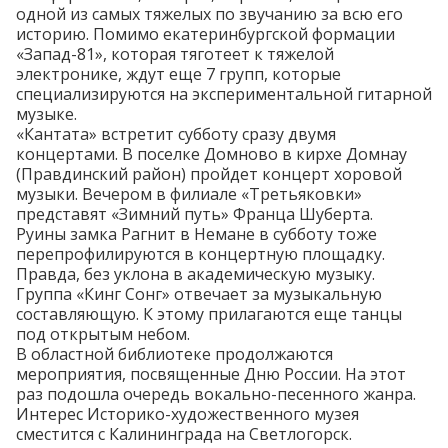
одной из самых тяжелых по звучанию за всю его
историю. Помимо екатеринбургской формации
«Запад-81», которая тяготеет к тяжелой
электронике, ждут еще 7 групп, которые
специализируются на экспериментальной гитарной
музыке.
«Кантата»
встретит
субботу сразу двумя
концертами. В поселке Домново в кирхе Домнау
(Правдинский район) пройдет концерт хоровой
музыки. Вечером в филиале «Третьяковки»
представят «Зимний путь» Франца Шуберта.
Руины замка Рагнит в Немане в субботу тоже
перепрофилируются
в концертную площадку.
Правда, без уклона в академическую музыку.
Группа «Кинг Сонг» отвечает за музыкальную
составляющую. К этому прилагаются еще танцы
под открытым небом.
В областной библиотеке продолжаются
мероприятия, посвященные Дню России. На этот
раз
подошла
очередь вокально-песенного жанра.
Интерес Историко-художественного музея
сместится
с Калининграда на Светлогорск.