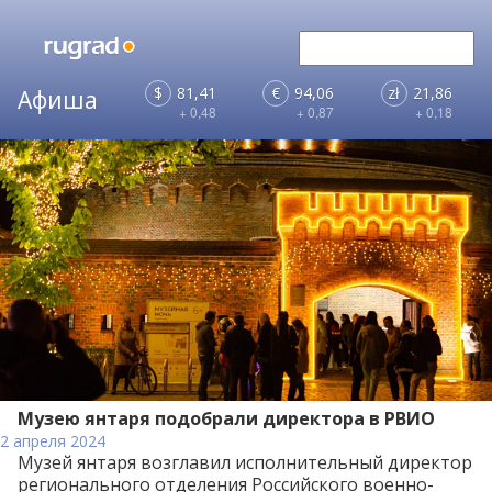
$
81,41
€
94,06
zł
21,86
+ 0,48
+ 0,87
+ 0,18
Музею янтаря подобрали директора в РВИО
2 апреля 2024
Музей янтаря возглавил исполнительный директор
регионального отделения Российского военно-