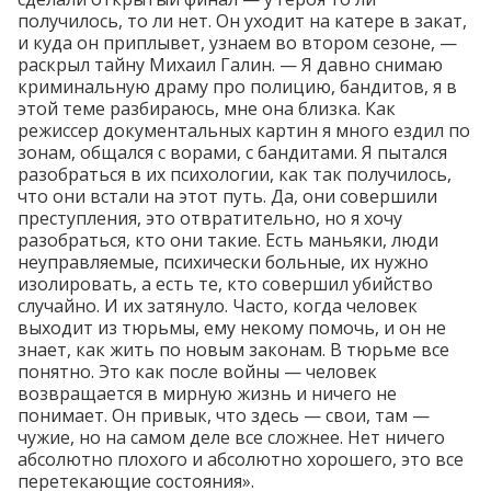
получилось, то ли нет. Он уходит на катере в закат,
и куда он приплывет, узнаем во втором сезоне, —
раскрыл тайну Михаил Галин. — Я давно снимаю
криминальную драму про полицию, бандитов, я в
этой теме разбираюсь, мне она близка. Как
режиссер документальных картин я много ездил по
зонам, общался с ворами, с бандитами. Я пытался
разобраться в их психологии, как так получилось,
что они встали на этот путь. Да, они совершили
преступления, это отвратительно, но я хочу
разобраться, кто они такие. Есть маньяки, люди
неуправляемые, психически больные, их нужно
изолировать, а есть те, кто совершил убийство
случайно. И их затянуло. Часто, когда человек
выходит из тюрьмы, ему некому помочь, и он не
знает, как жить по новым законам. В тюрьме все
понятно. Это как после войны — человек
возвращается в мирную жизнь и ничего не
понимает. Он привык, что здесь — свои, там —
чужие, но на самом деле все сложнее. Нет ничего
абсолютно плохого и абсолютно хорошего, это все
перетекающие состояния».