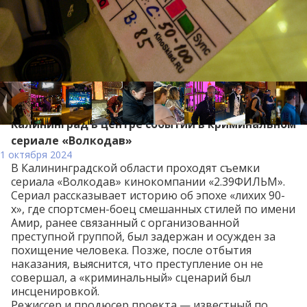
Калининград в центре событий в криминальном
сериале «Волкодав»
1 октября 2024
В Калининградской области проходят съемки
сериала «Волкодав» кинокомпании «2.39ФИЛЬМ».
Сериал рассказывает историю об эпохе «лихих 90-
х», где спортсмен-боец смешанных стилей по имени
Амир, ранее связанный с организованной
преступной группой, был задержан и осужден за
похищение человека. Позже, после отбытия
наказания, выяснится, что преступление он не
совершал, а «криминальный» сценарий был
инсценировкой.
Режиссер и продюсер проекта — известный по