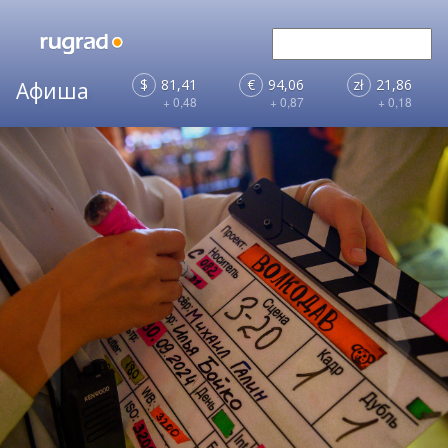
$
81,41
€
94,06
zł
21,86
+ 0,48
+ 0,87
+ 0,18