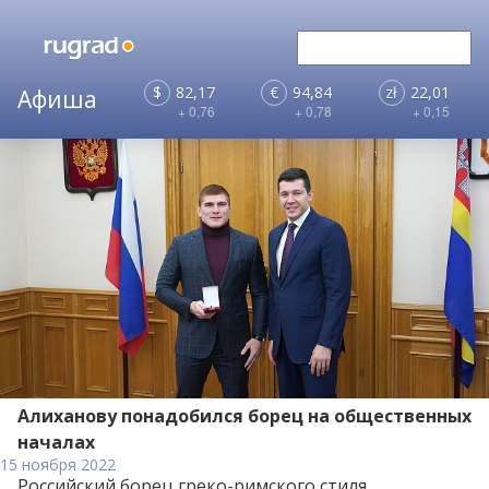
$
82,17
€
94,84
zł
22,01
+ 0,76
+ 0,78
+ 0,15
Алиханову понадобился борец на общественных
началах
15 ноября 2022
Российский борец греко-римского стиля,