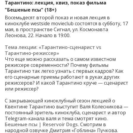
Тарантино: лекция, квиз, показ фильма
"Бешеные псы" (18+)
Восемьдесят второй показ и новая лекция в
киноклубе westside movieclub состоятся в субботу, 17
мая, в пространстве Сигнал, ул. Космонавта
Леонова, 22. Начало в 19:00.
Тема лекции: «Тарантино-сценарист vs
Тарантино-режиссер»
Что еще можно рассказать о самом известном
режиссере современности? Почему фильмы
Тарантино так легко узнать с первых кадров? Как
его сценарные приемы работают в руках других
режиссеров? И какой Тарантино круче — сценарист
или режиссер?
С закрывающей киноклубный сезон лекцией о
Квентине Тарантино выступит Валя Колесникова —
постоянный зритель киноклуба, сценарист и автор
Telegram-канала
валя и тема смотрят кино
.
Бешеные псы | Reservoir Dogs.
Смотрим в
народной озвучке Дмитрия «Гоблина» Пучкова.