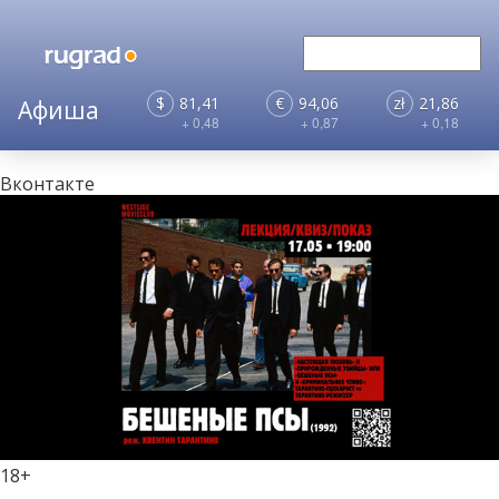
$
81,41
€
94,06
zł
21,86
+ 0,48
+ 0,87
+ 0,18
Вконтакте
18+