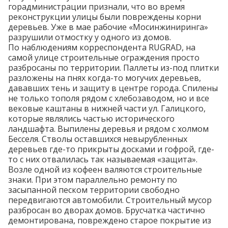
горадминистрации признали, что во время
реконструкции улицы были повреждены корни
деревьев. Уже в мае рабочие «Мосинжиниринга»
разрушили
отмостку у одного из домов.
По наблюдениям корреспондента RUGRAD, на
самой улице строительные ограждения просто
разбросаны по территории. Паллеты из-под плитки
разложены на пнях когда-то могучих деревьев,
дававших тень и защиту в центре города. Спилены
не только тополя рядом с хлебозаводом, но и все
вековые каштаны в нижней части ул. Галицкого,
которые являлись частью исторического
ландшафта. Выпилены деревья и рядом с холмом
Бесселя. Стволы оставшихся невырубленных
деревьев где-то прикрыты досками и гофрой, где-
то с них отвалилась так называемая «защита».
Возле одной из кофеен валяются строительные
знаки. При этом параллельно ремонту по
засыпанной песком территории свободно
передвигаются автомобили. Строительный мусор
разбросан во дворах домов. Брусчатка частично
демонтирована, повреждено старое покрытие из