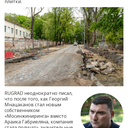
плитки.
RUGRAD неоднократно писал,
что после того, как Георгий
Мнацаканов стал новым
собственником
«Мосинжиниринга» вместо
Араика Габриеляна, компания
стала получать значительные