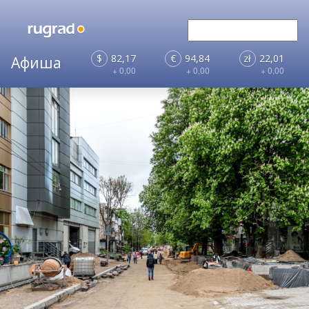
$
82,17
€
94,84
zł
22,01
+ 0,00
+ 0,00
+ 0,00