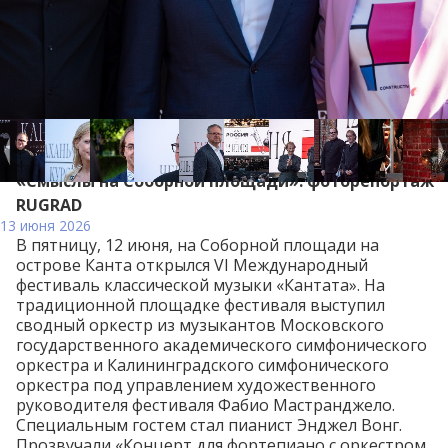
«Смыслы на Соборной площади»: фоторепортаж
RUGRAD
13 июня 2026
В пятницу, 12 июня, на Соборной площади на
острове Канта открылся VI Международный
фестиваль классической музыки «Кантата». На
традиционной площадке фестиваля выступил
сводный оркестр из музыкантов Московского
государственного академического симфонического
оркестра и Калининградского симфонического
оркестра под управлением художественного
руководителя фестиваля Фабио Мастранджело.
Специальным гостем стал пианист Энджел Вонг.
Прозвучали «Концерт для фортепиано с оркестром