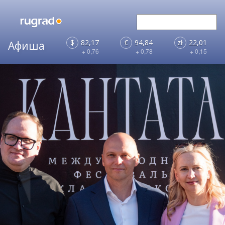
$
82,17
€
94,84
zł
22,01
+ 0,76
+ 0,78
+ 0,15