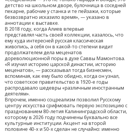
детство на школьном дворе, булочница в соседней
пекарне, рабочие у станка и те пейзажи, которые
безвозвратно исказило время», — указано в
аннотации к выставке.
В 2018 году, когда Алиев впервые
представлял
часть своей коллекции, казалось, что
ему куда интересней русская классическая
живопись, а себя он в какой-то степени видит
продолжателем дела меценатов
дореволюционной поры в духе Саввы Мамонтова.
«Я изучил историю царской династии, историю
меценатов», — рассказывал тогда бизнесмен,
вспоминая, как ему было обидно, когда он узнал,
что советское правительство в 1920-е годы
распродавало шедевры «различным иностранным
деятелям».
Впрочем, именно соцреализм позволил Русскому
центру искусства срифмовать первую экспозицию с
празднованием 80-летия Калининградской области,
которому в 2026 году подчинены буквально все
культурные институции. Акцент на второй
половине 40-х и 50-х сделан не случайно: именно