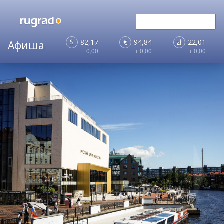
$
82,17
€
94,84
zł
22,01
+ 0,00
+ 0,00
+ 0,00