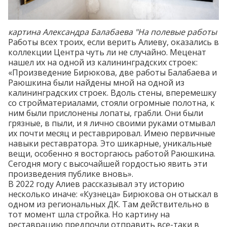
картина Александра Балабаева "На полевые работы
Работы всех троих, если верить Алиеву, оказались в
коллекции Центра чуть ли не случайно. Меценат
нашел их на одной из калининградских строек:
«Произведение Бирюкова, две работы Балабаева и
Раюшкина были найдены мной на одной из
калининградских строек. Вдоль стены, вперемешку
со стройматериалами, стояли огромные полотна, к
ним были прислонены лопаты, грабли. Они были
грязные, в пыли, и я лично своими руками отмывал
их почти месяц и реставрировал. Имею первичные
навыки реставратора. Это шикарные, уникальные
вещи, особенно я восторгаюсь работой Раюшкина.
Сегодня могу с высочайшей гордостью явить эти
произведения публике вновь».
В 2022 году Алиев
рассказывал
эту историю
несколько иначе: «Кузнеца» Бирюкова он отыскал в
одном из региональных ДК. Там действительно в
тот момент шла стройка. Но картину на
реставрацию предпочли отправить все-таки в