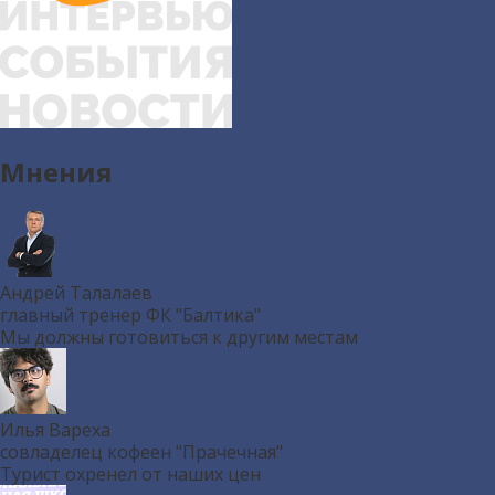
Мнения
Андрей Талалаев
главный тренер ФК "Балтика"
Мы должны готовиться к другим местам
Илья Вареха
совладелец кофеен "Прачечная"
Турист охренел от наших цен