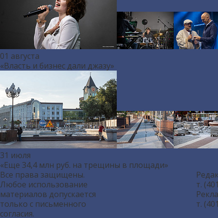
01 августа
«Власть и бизнес дали джазу»
31 июля
«Еще 34,4 млн руб. на трещины в площади»
Все права защищены.
Реда
Любое использование
т. (40
материалов допускается
Рекла
только с письменного
т. (40
согласия.