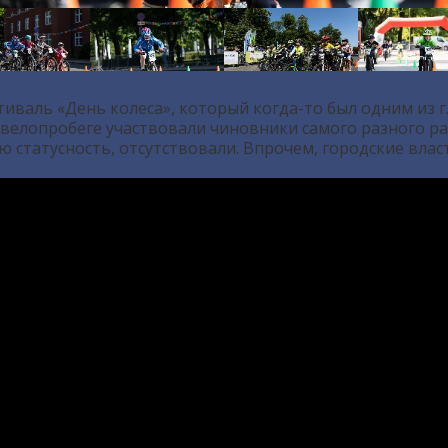
стиваль «День колеса», который когда-то был одним из
велопробеге участвовали чиновники самого разного ра
 статусность, отсутствовали. Впрочем, городские вла