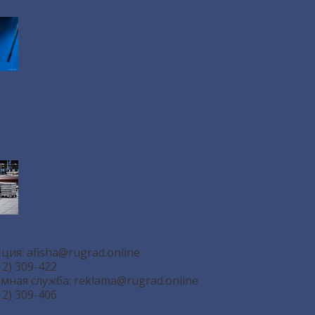
кция:
afisha@rugrad.online
12) 309-422
мная служба:
reklama@rugrad.online
12) 309-406