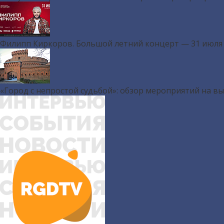
Филипп Киркоров. Большой летний концерт — 31 июля
«Город с непростой судьбой»: обзор мероприятий на в