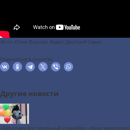
Фото: Юлия Власова. Видео: Дмитрий Савин
Поделиться в соцсетях
Другие новости
«Запускаем фестивальный конвейер»: обзор мероприят