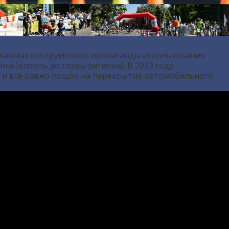
 главных инструментов пропаганды использования
нга (вплоть до
главы региона
). В 2023 году
сти всё равно пошли на перекрытие автомобильного