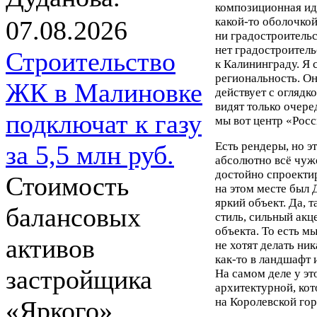
композиционная ид
какой-то оболочкой
07.08.2026
ни градостроительс
нет градостроител
Строительство
к Калининграду. Я 
региональность. Он
ЖК в Малиновке
действует с оглядко
видят только очер
подключат к газу
мы вот центр «Росс
Есть рендеры, но э
за 5,5 млн руб.
абсолютно всё чужо
достойно спроектир
Стоимость
на этом месте был 
яркий объект. Да, 
балансовых
стиль, сильный акц
объекта. То есть м
активов
не хотят делать ник
как-то в ландшафт 
застройщика
На самом деле у эт
архитектурной, ко
на Королевской гор
«Яркого»