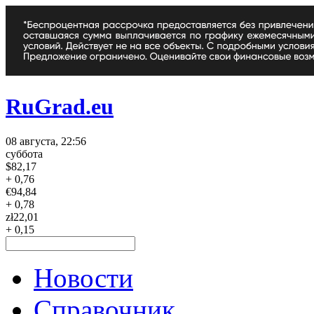
RuGrad.eu
08 августа, 22:56
суббота
$
82,17
+ 0,76
€
94,84
+ 0,78
zł
22,01
+ 0,15
Новости
Справочник