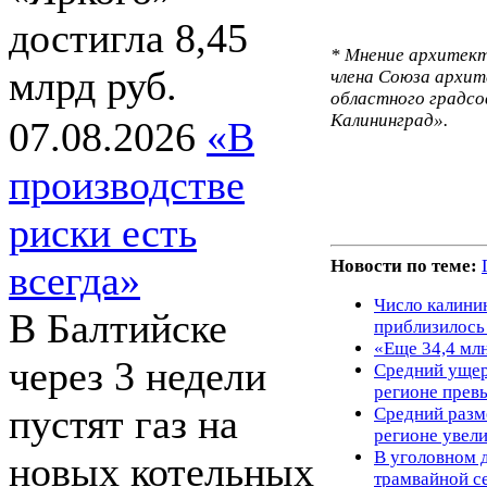
достигла 8,45
* Мнение архитект
млрд руб.
члена Союза архит
областного градс
Калининград».
07.08.2026
«В
производстве
риски есть
Новости по теме:
всегда»
Число калини
В Балтийске
приблизилось 
«Еще 34,4 мл
через 3 недели
Средний ущер
регионе превы
пустят газ на
Средний разм
регионе увели
В уголовном д
новых котельных
трамвайной с