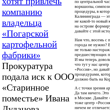
хотят привлечь
по центральной ча
воркшопы, симпоз
компанию
процедуры, в котор
Калининграда — это
владельца
не какой-то новый 
на острове формиру
«Погарской
давайте с этой ист
Нам что, восемь с 
картофельной
города не нужно? В
не только настораж
фабрики»
предшествующих пр
И мы теперь доволь
Прокуратура
что тут у нас центр
«Россия», но дава
подала иск к ООО
процедурами, кото
должно быть на Кор
«Старинное
А с точки зрения а
Да там ничего. Это
поместье» Ивана
в Москве. Давайте
тоже центр «Россия
Дуданова.
ничем не отличаетс