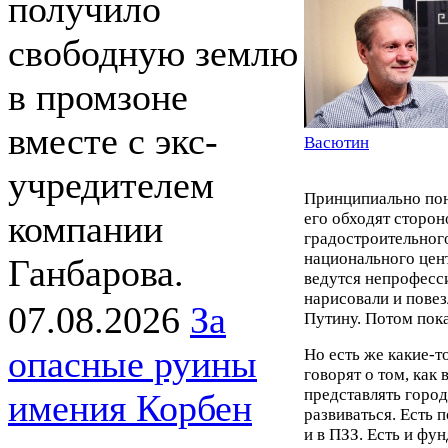
получило
свободную землю
в промзоне
вместе с экс-
Васютин
учредителем
Принципиально пон
компании
его обходят сторон
градостроительног
национального цен
Ганбарова.
ведутся непрофесси
нарисовали и пове
07.08.2026
За
Путину. Потом показ
опасные руины
Но есть же какие-
говорят о том, как
представлять город
имения Корбен
развиваться. Есть 
и в ПЗЗ. Есть и фу