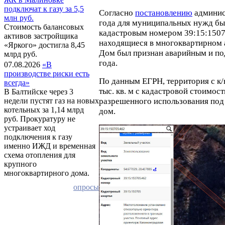
подключат к газу за 5,5
Согласно
постановлению
админис
млн руб.
года для муниципальных нужд бы
Стоимость балансовых
кадастровым номером 39:15:1507
активов застройщика
находящиеся в многоквартирном а
«Яркого» достигла 8,45
Дом был признан аварийным и по
млрд руб.
года.
07.08.2026
«В
производстве риски есть
По данным ЕГРН, территория с к/
всегда»
тыс. кв. м с кадастровой стоимос
В Балтийске через 3
разрешенного использования по
недели пустят газ на новых
котельных за 1,14 млрд
дом.
руб. Прокуратуру не
устраивает ход
подключения к газу
именно ИЖД и временная
схема отопления для
крупного
многоквартирного дома.
опросы