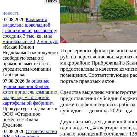
новости
07.08.2026
Компания
владельца шоколадной
фабрики выиграла аренду
соседних 3 тыс. кв. м за
минимальные 1,2 млн руб.
«Какао Юнион
Из резервного фонда регионально
Недвижимость» получило
руб. на переселение жильцов из а
свободную землю в
микрорайоне Прибрежный в Калин
промзоне вместе с экс-
предоставлены в качестве компе
учредителем компании
Ганбарова.
помещения. Соответствующее р
портале правовых актов.
07.08.2026
За опасные
руины имения Корбен
Средства выделены министерству
хотят привлечь компанию
владельца «Погарской
предоставления субсидии бюджет
картофельной фабрики»
должен софинансировать работы н
Прокуратура подала иск к
субсидии — до конца 2026 года.
ООО «Старинное
поместье» Ивана
Двухэтажный дом довоенной пост
Дуданова.
один подъезд, 4 квартиры площадь
07.08.2026
Строительство
жилых помещений составляет 125 
ЖК в Малиновке