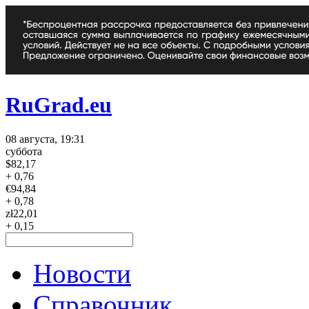
RuGrad.eu
08 августа, 19:31
суббота
$
82,17
+ 0,76
€
94,84
+ 0,78
zł
22,01
+ 0,15
Новости
Справочник