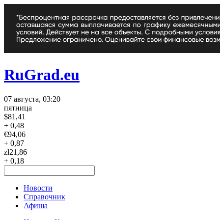
RuGrad.eu
07 августа, 03:20
пятница
$
81,41
+ 0,48
€
94,06
+ 0,87
zł
21,86
+ 0,18
Новости
Справочник
Афиша