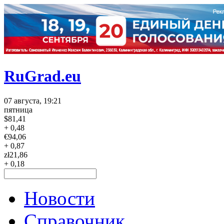
RuGrad.eu
07 августа, 19:21
пятница
$
81,41
+ 0,48
€
94,06
+ 0,87
zł
21,86
+ 0,18
Новости
Справочник