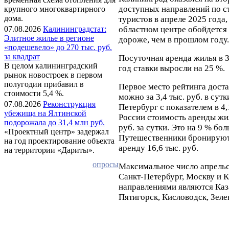
доступных направлений по с
крупного многоквартирного
дома.
туристов в апреле 2025 года
областном центре обойдется в
07.08.2026
Калининградстат:
Элитное жилье в регионе
дороже, чем в прошлом году.
«подешевело» до 270 тыс. руб.
за квадрат
Посуточная аренда жилья в З
В целом калининградский
год ставки выросли на 25 %.
рынок новостроек в первом
полугодии прибавил в
Первое место рейтинга доста
стоимости 5,4 %.
можно за 3,4 тыс. руб. в сут
07.08.2026
Реконструкция
Петербург с показателем в 4,
убежища на Ялтинской
России стоимость аренды жил
подорожала до 31,4 млн руб.
руб. за сутки. Это на 9 % бо
«Проектный центр» задержал
Путешественники бронируют ж
на год проектирование объекта
аренду 16,6 тыс. руб.
на территории «Дариты».
опросы
Максимальное число апрельс
Санкт-Петербург, Москву и 
направлениями являются Каз
Пятигорск, Кисловодск, Зеле