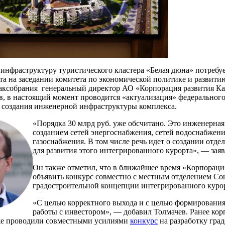
нфраструктуру туристического кластера «Белая дюна» потребует
рта на заседании комитета по экономической политике и развит
заксобрания генеральный директор АО «Корпорация развития К
, в настоящий момент проводится «актуализация» федерального
я создания инженерной инфраструктуры комплекса.
«Порядка 30 млрд руб. уже обсчитано. Это инженерная
созданием сетей энергоснабжения, сетей водоснабжени
газоснабжения. В том числе речь идет о создании отд
для развития этого интегрированного курорта», — зая
Он также отметил, что в ближайшее время «Корпорация
объявить конкурс совместно с местным отделением Со
градостроительной концепции интегрированного куро
«С целью корректного выхода и с целью формировани
работы с инвестором», — добавил Толмачев. Ранее ко
же проводили совместными усилиями
конкурс
на разработку гра