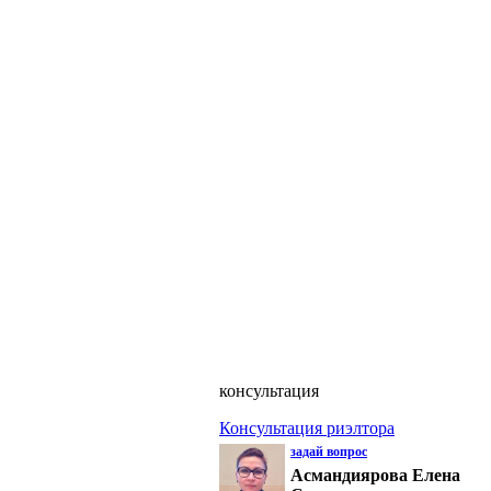
консультация
Консультация риэлтора
задай вопрос
Асмандиярова Елена