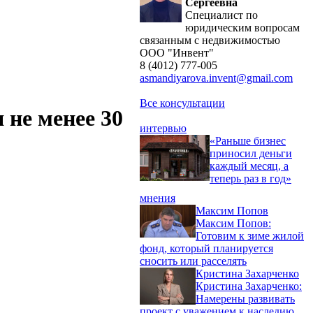
Сергеевна
Специалист по
юридическим вопросам
связанным с недвижимостью
ООО "Инвент"
8 (4012) 777-005
asmandiyarova.invent@gmail.com
Все консультации
 не менее 30
интервью
«Раньше бизнес
приносил деньги
каждый месяц, а
теперь раз в год»
мнения
Максим Попов
Максим Попов:
Готовим к зиме жилой
фонд, который планируется
сносить или расселять
Кристина Захарченко
Кристина Захарченко:
Намерены развивать
проект с уважением к наследию