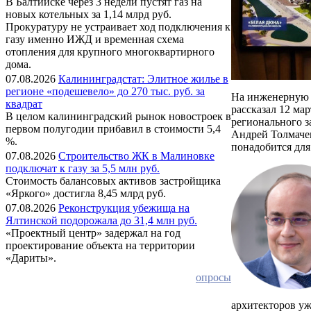
В Балтийске через 3 недели пустят газ на
новых котельных за 1,14 млрд руб.
Прокуратуру не устраивает ход подключения к
газу именно ИЖД и временная схема
отопления для крупного многоквартирного
дома.
07.08.2026
Калининградстат: Элитное жилье в
регионе «подешевело» до 270 тыс. руб. за
На инженерную и
квадрат
рассказал 12 ма
В целом калининградский рынок новостроек в
регионального 
первом полугодии прибавил в стоимости 5,4
Андрей Толмачев
%.
понадобится дл
07.08.2026
Строительство ЖК в Малиновке
подключат к газу за 5,5 млн руб.
Стоимость балансовых активов застройщика
«Яркого» достигла 8,45 млрд руб.
07.08.2026
Реконструкция убежища на
Ялтинской подорожала до 31,4 млн руб.
«Проектный центр» задержал на год
проектирование объекта на территории
«Дариты».
опросы
архитекторов у