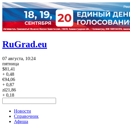
RuGrad.eu
07 августа, 10:24
пятница
$
81,41
+ 0,48
€
94,06
+ 0,87
zł
21,86
+ 0,18
Новости
Справочник
Афиша