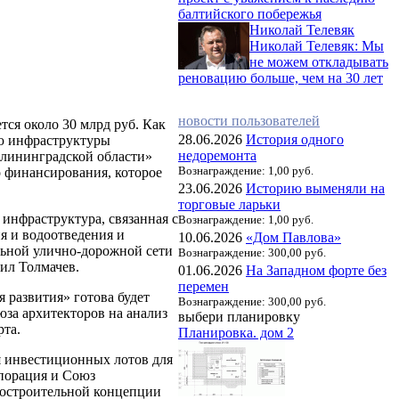
балтийского побережья
Николай Телевяк
Николай Телевяк: Мы
не можем откладывать
реновацию больше, чем на 30 лет
новости пользователей
ся около 30 млрд руб. Как
28.06.2026
История одного
ию инфраструктуры
недоремонта
алининградской области»
Вознаграждение: 1,00 руб.
 финансирования, которое
23.06.2026
Историю выменяли на
торговые ларьки
 инфраструктура, связанная с
Вознаграждение: 1,00 руб.
я и водоотведения и
10.06.2026
«Дом Павлова»
ельной улично-дорожной сети
Вознаграждение: 300,00 руб.
вил Толмачев.
01.06.2026
На Западном форте без
перемен
 развития» готова будет
Вознаграждение: 300,00 руб.
юза архитекторов на анализ
выбери планировку
рта.
Планировка. дом 2
я инвестиционных лотов для
рпорация и Союз
достроительной концепции