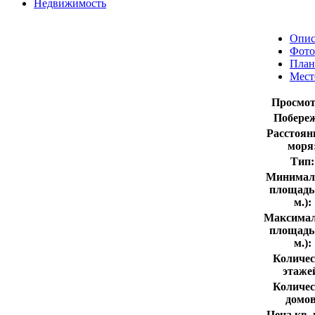
Недвижимость
Опис
Фото
План
Мест
Просмот
Побереж
Расстоян
моря
Тип:
Минимал
площадь 
м.):
Максима
площадь 
м.):
Количес
этаже
Количес
домов
Цена кв. м