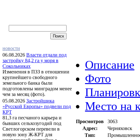
новости
06.08.2026
Власти отдали под
застройку 84,2 га у моря в
Описание
Сокольниках
Изменения в ПЗЗ в отношении
Фото
крупнейшего свободного
земельного банка были
Планировк
подготовлены минградом менее
чем за месяц (фото).
05.08.2026
Застройщика
Место на к
«Русской Европы» подвели под
КРТ
81,3 га песчаного карьера и
Просмотров
3063
бывших сельхозугодий под
Адрес:
Черняховск
Светлогорском перевели в
новую зону Ж-КРТ для
Тип:
Промышленное