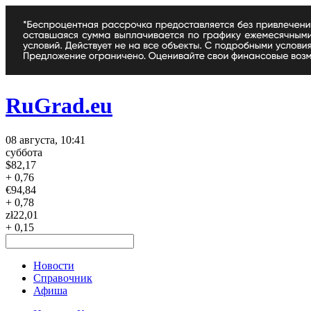
RuGrad.eu
08 августа, 10:41
суббота
$
82,17
+ 0,76
€
94,84
+ 0,78
zł
22,01
+ 0,15
Новости
Справочник
Афиша