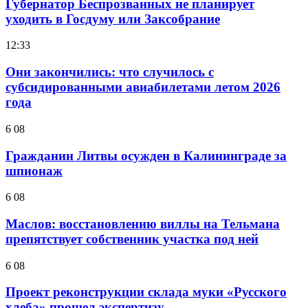
Губернатор Беспрозванных не планирует
уходить в Госдуму или Заксобрание
12:33
Они закончились: что случилось с
субсидированными авиабилетами летом 2026
года
6 08
Гражданин Литвы осужден в Калининграде за
шпионаж
6 08
Маслов: восстановлению виллы на Тельмана
препятствует собственник участка под ней
6 08
Проект реконструкции склада муки «Русского
хлеба» прошел экспертизу