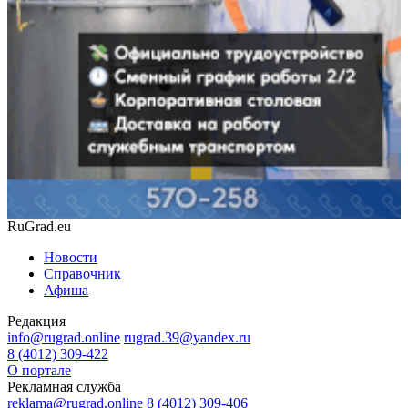
RuGrad.eu
Новости
Справочник
Афиша
Редакция
info@rugrad.online
rugrad.39@yandex.ru
8 (4012) 309-422
О портале
Рекламная служба
reklama@rugrad.online
8 (4012) 309-406