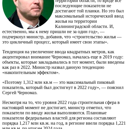
территории области, то вроде все
последующие показатели не
достигают той планки. Но это был
максимальный исторический ввод
жилья на территории
Калининградской области. И,
естественно, мы к нему пришли не за один год», —
подчеркнул министр, добавив, что «строительство жилья —
это цикличный процесс, который имеет свои этапы».
Тенденция на увеличение ввода квадратных метров, как
акцентировал внимание Черномаз, началась еще в 2019 году:
объекты, которые закладывались в тот момент, были введены
как раз в 2022. Министр назвал данную тенденцию
«накопительным эффектом».
«Поэтому 1,312 млн кв.м — это максимальный пиковый
показатель, который был достигнут в 2022 году», — пояснил
Сергей Черномаз.
Несмотря на то, что уровня 2022 года строительная сфера в
настоящий момент не достигает, министр отметил, что
показатели по вводу жилья выполняются. Плановые
показатели федеральных властей для региона составляют
порядка 1,217 млн кв.м. на год, в регионе ввели порядка 1,221
млн кв.м. по итогам 2024 года.