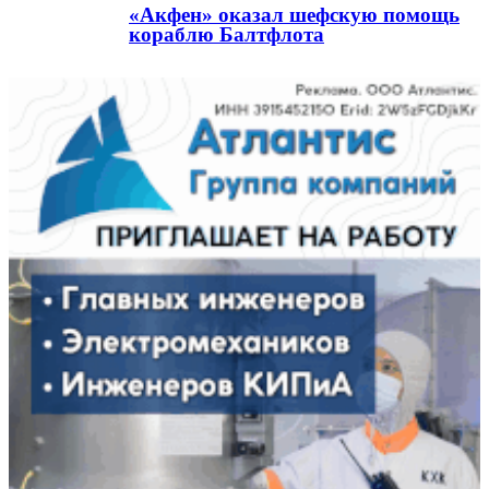
«Акфен» оказал шефскую помощь
кораблю Балтфлота