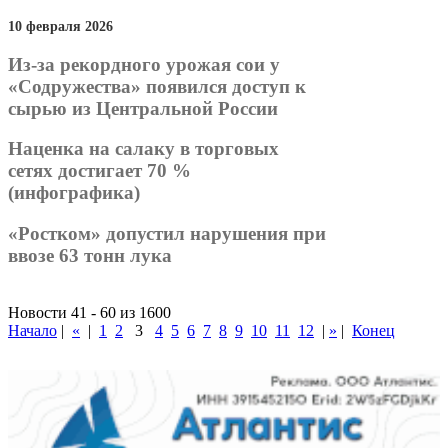
10 февраля 2026
Из-за рекордного урожая сои у
«Содружества» появился доступ к
сырью из Центральной России
Наценка на салаку в торговых
сетях достигает 70 %
(инфографика)
«Ростком» допустил нарушения при
ввозе 63 тонн лука
Новости 41 - 60 из 1600
Начало
|
«
|
1
2
3
4
5
6
7
8
9
10
11
12
|
»
|
Конец