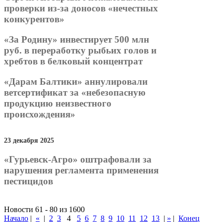
проверки из-за доносов «нечестных
конкурентов»
«За Родину» инвестирует 500 млн
руб. в переработку рыбьих голов и
хребтов в белковый концентрат
«Дарам Балтики» аннулировали
ветсертификат за «небезопасную
продукцию неизвестного
происхождения»
23 декабря 2025
«Гурьевск-Агро» оштрафовали за
нарушения регламента применения
пестицидов
Новости 61 - 80 из 1600
Начало
|
«
|
2
3
4
5
6
7
8
9
10
11
12
13
|
»
|
Конец