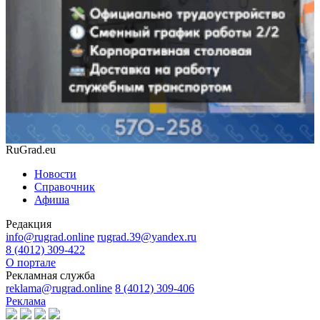
RuGrad.eu
Новости
Справочник
Афиша
Редакция
info@rugrad.online
rugrad.39@yandex.ru
8 (4012) 309-422
О портале
Рекламная служба
reklama@rugrad.online
8 (4012) 309-406
Реклама