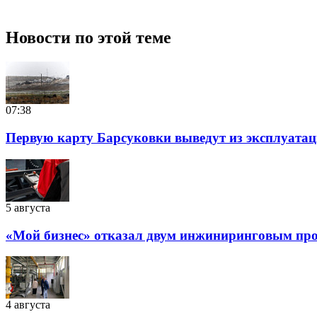
Новости по этой теме
07:38
Первую карту Барсуковки выведут из эксплуатац
5 августа
«Мой бизнес» отказал двум инжиниринговым прое
4 августа