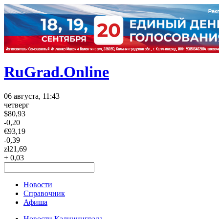
RuGrad.Online
06 августа, 11:43
четверг
$
80,93
-0,20
€
93,19
-0,39
zł
21,69
+ 0,03
Новости
Справочник
Афиша
Новости Калининграда