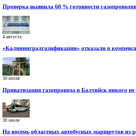
Проверка выявила 60 % готовности газопроводов
4 августа
«Калининградгазификации» отказали в компенса
30 июля
Приватизация газопровода в Балтийск никого не
30 июля
На восемь областных автобусных маршрутов из р