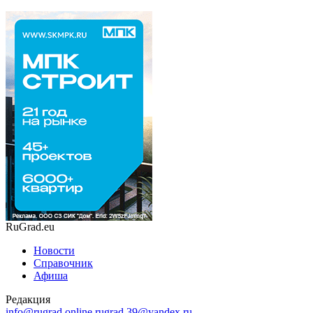
RuGrad.eu
Новости
Справочник
Афиша
Редакция
info@rugrad.online
rugrad.39@yandex.ru