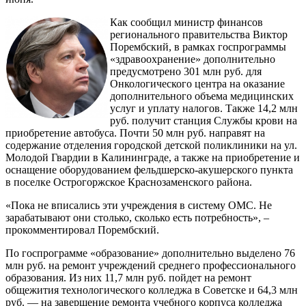
Как сообщил министр финансов
регионального правительства Виктор
Порембский, в рамках госпрограммы
«здравоохранение» дополнительно
предусмотрено 301 млн руб. для
Онкологического центра на оказание
дополнительного объема медицинских
услуг и уплату налогов. Также 14,2 млн
руб. получит станция Службы крови на
приобретение автобуса. Почти 50 млн руб. направят на
содержание отделения городской детской поликлиники на ул.
Молодой Гвардии в Калининграде, а также на приобретение и
оснащение оборудованием фельдшерско-акушерского пункта
в поселке Острогоржское Краснозаменского района.
«Пока не вписались эти учреждения в систему ОМС. Не
зарабатывают они столько, сколько есть потребность», –
прокомментировал Порембский.
По госпрограмме «образование» дополнительно выделено 76
млн руб. на ремонт учреждений среднего профессионального
образования. Из них 11,7 млн руб. пойдет на ремонт
общежития технологического колледжа в Советске и 64,3 млн
руб. — на завершение ремонта учебного корпуса колледжа