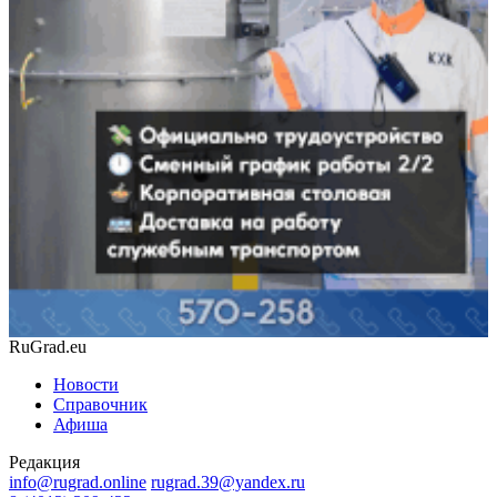
RuGrad.eu
Новости
Справочник
Афиша
Редакция
info@rugrad.online
rugrad.39@yandex.ru