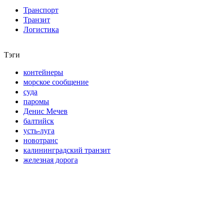
Транспорт
Транзит
Логистика
Тэги
контейнеры
морское сообщение
суда
паромы
Денис Мечев
балтийск
усть-луга
новотранс
калининградский транзит
железная дорога