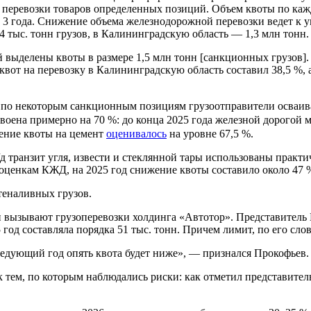
я перевозки товаров определенных позиций. Объем квоты по каж
 3 года. Снижение объема железнодорожной перевозки ведет к
94 тыс. тонн грузов, в Калининградскую область — 1,3 млн тонн
выделены квоты в размере 1,5 млн тонн [санкционных грузов]. Э
 квот на перевозку в Калининградскую область составил 38,5 %,
по некоторым санкционным позициям грузоотправители осваиваю
оена примерно на 70 %: до конца 2025 года железной дорогой мо
оение квоты на цемент
оценивалось
на уровне 67,5 %.
 транзит угля, извести и стеклянной тары использованы практич
 оценкам КЖД, на 2025 год снижение квоты составило около 47 %
теналивных грузов.
и вызывают грузоперевозки холдинга «Автотор». Представитель
год составляла порядка 51 тыс. тонн. Причем лимит, по его слов
ледующий год опять квота будет ниже», — признался Прокофьев.
к тем, по которым наблюдались риски: как отметил представител