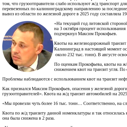
том, что грузоотправители слабо используют ж/д транспорт дл
перевезенных по калининградскому направлению за последние
вывоз из области по железной дороге в 2025 году составляла 1
«На текущий год литовской стороной 
на 3 октября процент использования
подчеркнул Максим Прокофьев.
Квоты на железнодорожный транзит 
Калининград в настоящий момент осв
около 232 тыс. тонн). В августе осв
По оценкам Прокофьева, квоты на ж/д
снижением квот на транзит угля. По
Проблемы наблюдаются с использованием квот на транзит неф
Как признался Максим Прокофьев, опасения у железной дорог
грузоотправителей». Квота на ж/д транзит автомобилей на 2025 
«Мы провезли чуть более 16 тыс. тонн… Соответственно, на с
Квота по ж/д транзиту данной номенклатуры и так относилась 
она была снижена в 2 раза.