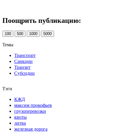
Поощрить публикацию:
100
500
1000
5000
Темы
Транспорт
Санкции
Транзит
Субсидии
Тэги
КЖД
максим прокофьев
грузоперевозки
квоты
литва
железная дорога