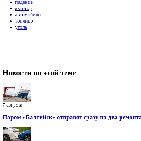
падение
автотор
автомобили
топливо
уголь
Новости по этой теме
7 августа
Паром «Балтийск» отправят сразу на два ремонт