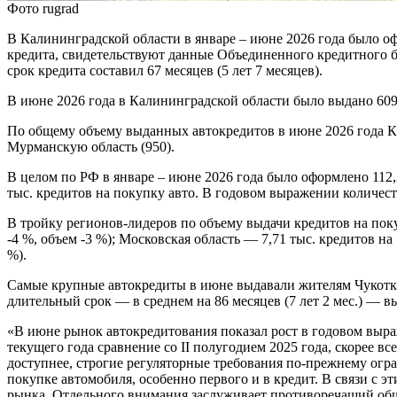
Фото rugrad
В Калининградской области в январе – июне 2026 года было оф
кредита, свидетельствуют данные Объединенного кредитного бю
срок кредита составил 67 месяцев (5 лет 7 месяцев).
В июне 2026 года в Калининградской области было выдано 609 
По общему объему выданных автокредитов в июне 2026 года Кал
Мурманскую область (950).
В целом по РФ в январе – июне 2026 года было оформлено 112
тыс. кредитов на покупку авто. В годовом выражении количест
В тройку регионов-лидеров по объему выдачи кредитов на поку
-4 %, объем -3 %); Московская область — 7,71 тыс. кредитов на 
%).
Самые крупные автокредиты в июне выдавали жителям Чукотки
длительный срок — в среднем на 86 месяцев (7 лет 2 мес.) — в
«В июне рынок автокредитования показал рост в годовом выраж
текущего года сравнение со II полугодием 2025 года, скорее в
доступнее, строгие регуляторные требования по-прежнему огр
покупке автомобиля, особенно первого и в кредит. В связи с
рынка. Отдельного внимания заслуживает противоречащий обще