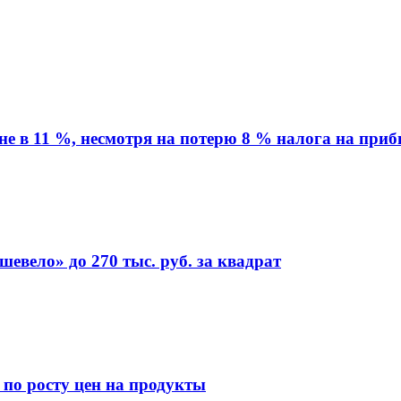
вне в 11 %, несмотря на потерю 8 % налога на при
евело» до 270 тыс. руб. за квадрат
 по росту цен на продукты