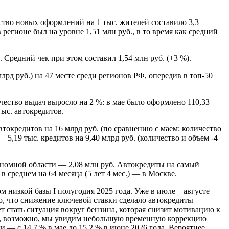
ство новых оформлений на 1 тыс. жителей составило 3,3
егионе был на уровне 1,51 млн руб., в то время как средний
Средний чек при этом составил 1,54 млн руб. (+3 %).
рд руб.) на 47 месте среди регионов РФ, опередив в топ-50
ество выдач выросло на 2 %: в мае было оформлено 110,33
тыс. автокредитов.
токредитов на 16 млрд руб. (по сравнению с маем: количество
— 5,19 тыс. кредитов на 9,40 млрд руб. (количество и объем -4
номной области — 2,08 млн руб. Автокредиты на самый
 среднем на 64 месяца (5 лет 4 мес.) — в Москве.
 низкой базы I полугодия 2025 года. Уже в июле – августе
то, что снижение ключевой ставки сделало автокредиты
 стать ситуация вокруг бензина, которая снизит мотивацию к
овне, возможно, мы увидим небольшую временную коррекцию
— с 14,7 % в мае до 15,2 % в июне 2026 года. Вероятнее