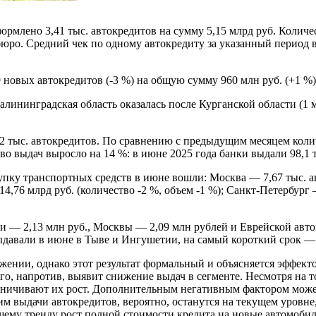
ормлено 3,41 тыс. автокредитов на сумму 5,15 млрд руб. Количе
ро. Средний чек по одному автокредиту за указанный период в р
новых автокредитов (-3 %) на общую сумму 960 млн руб. (+1 %). 
ининградская область оказалась после Курганской области (1 мл
,2 тыс. автокредитов. По сравнению с предыдущим месяцем колич
во выдач выросло на 14 %: в июне 2025 года банки выдали 98,1 
пку транспортных средств в июне вошли: Москва — 7,67 тыс. ав
14,76 млрд руб. (количество -2 %, объем -1 %); Санкт-Петербург 
 — 2,13 млн руб., Москвы — 2,09 млн рублей и Еврейской авто
ыдавали в июне в Тыве и Ингушетии, на самый короткий срок — в
ении, однако этот результат формальный и объясняется эффектом
сего, напротив, выявит снижение выдач в сегменте. Несмотря на 
аничивают их рост. Дополнительным негативным фактором может
 этим выдачи автокредитов, вероятно, останутся на текущем ур
му тренду рост полной стоимости кредита на новые автомобили 