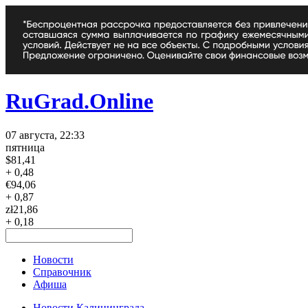
RuGrad.Online
07 августа, 22:33
пятница
$
81,41
+ 0,48
€
94,06
+ 0,87
zł
21,86
+ 0,18
Новости
Справочник
Афиша
Новости Калининграда