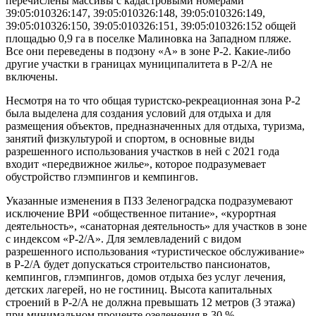
перечислены массивы с кадастровыми номерами
39:05:010326:147, 39:05:010326:148, 39:05:010326:149,
39:05:010326:150, 39:05:010326:151, 39:05:010326:152 общей
площадью 0,9 га в поселке Малиновка на Западном пляже.
Все они переведены в подзону «А» в зоне Р-2. Какие-либо
другие участки в границах муниципалитета в Р-2/А не
включены.
Несмотря на то что общая туристско-рекреационная зона Р-2
была выделена для создания условий для отдыха и для
размещения объектов, предназначенных для отдыха, туризма,
занятий физкультурой и спортом, в основные виды
разрешенного использования участков в ней с 2021 года
входит «передвижное жилье», которое подразумевает
обустройство глэмпингов и кемпингов.
Указанные изменения в ПЗЗ Зеленоградска подразумевают
исключение ВРИ «общественное питание», «курортная
деятельность», «санаторная деятельность» для участков в зоне
с индексом «Р-2/А». Для землевладений с видом
разрешенного использования «туристическое обслуживание»
в Р-2/А будет допускаться строительство пансионатов,
кемпингов, глэмпингов, домов отдыха без услуг лечения,
детских лагерей, но не гостиниц. Высота капитальных
строений в Р-2/А не должна превышать 12 метров (3 этажа)
при минимальном проценте озеленения в 30 %.