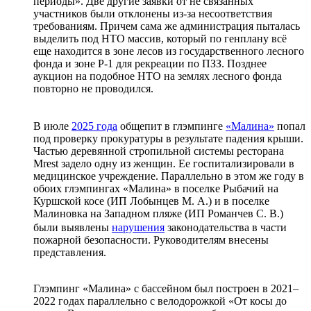
периоды». Две другие заявки от не связанных
участников были отклонены из-за несоответствия
требованиям. Причем сама же администрация пыталась
выделить под НТО массив, который по генплану всё
еще находится в зоне лесов из государственного лесного
фонда и зоне Р-1 для рекреации по ПЗЗ. Позднее
аукцион на подобное НТО на землях лесного фонда
повторно не проводился.
В июле
2025 года
общепит в глэмпинге
«Малина»
попал
под проверку прокуратуры в результате падения крыши.
Частью деревянной стропильной системы ресторана
Mrest задело одну из женщин. Ее госпитализировали в
медицинское учреждение. Параллельно в этом же году в
обоих глэмпингах «Малина» в поселке Рыбачий на
Куршской косе (ИП Лобынцев М. А.) и в поселке
Малиновка на Западном пляже (ИП Романчев С. В.)
были выявлены
нарушения
законодательства в части
пожарной безопасности. Руководителям внесены
представления.
Глэмпинг «Малина» с бассейном был построен в 2021–
2022 годах параллельно с велодорожкой «От косы до