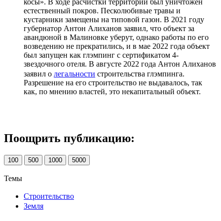
косы». В ходе расчистки территории был уничтожен
естественный покров. Песколюбивые травы и
кустарники замещены на типовой газон. В 2021 году
губернатор Антон Алиханов заявил, что объект за
авандюной в Малиновке уберут, однако работы по его
возведению не прекратились, и в мае 2022 года объект
был запущен как глэмпинг с сертификатом 4-
звездочного отеля. В августе 2022 года Антон Алиханов
заявил о
легальности
строительства глэмпинга.
Разрешение на его строительство не выдавалось, так
как, по мнению властей, это некапитальный объект.
Поощрить публикацию:
100
500
1000
5000
Темы
Строительство
Земля