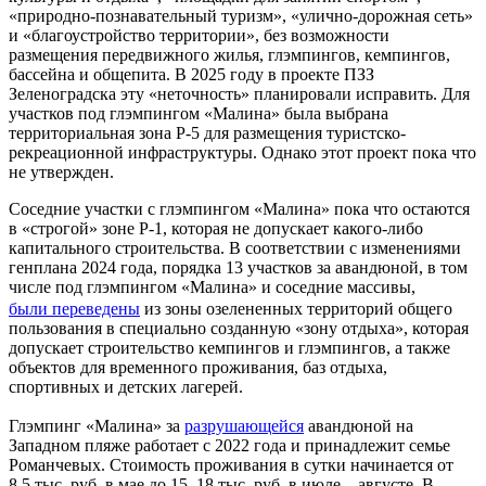
«природно-познавательный туризм», «улично-дорожная сеть»
и «благоустройство территории», без возможности
размещения передвижного жилья, глэмпингов, кемпингов,
бассейна и общепита. В 2025 году в проекте ПЗЗ
Зеленоградска эту «неточность» планировали исправить. Для
участков под глэмпингом «Малина» была выбрана
территориальная зона Р-5 для размещения туристско-
рекреационной инфраструктуры. Однако этот проект пока что
не утвержден.
Соседние участки с глэмпингом «Малина» пока что остаются
в «строгой» зоне Р-1, которая не допускает какого-либо
капитального строительства. В соответствии с изменениями
генплана 2024 года, порядка 13 участков за авандюной, в том
числе под глэмпингом «Малина» и соседние массивы,
были переведены
из зоны озелененных территорий общего
пользования в специально созданную «зону отдыха», которая
допускает строительство кемпингов и глэмпингов, а также
объектов для временного проживания, баз отдыха,
спортивных и детских лагерей.
Глэмпинг «Малина» за
разрушающейся
авандюной на
Западном пляже работает с 2022 года и принадлежит семье
Романчевых. Стоимость проживания в сутки начинается от
8,5 тыс. руб. в мае до 15–18 тыс. руб. в июле – августе. В