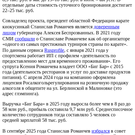
отдельные даты стоимость суточного бронирования достигает
22–25 тыс. руб.
Совладелец проекта, президент областной Федерации карате
киокусинкай Станислав Романчев является
доверенным
лицом
губернатора Алексея Беспрозванных. В 2021 году
СМИ
сообщали
о Станиславе Романчеве как об организаторе
«одного из самых престижных турниров страны по карате».
По данным сервиса
Rusprofile
, с января 2021 года у
спортсмена работает ИП с профилем «деятельность по
предоставлению мест для временного проживания». Его
супруга Ксения Романчева владеет ООО «Биг Бар» с 2015
года (деятельность ресторанов и услуг по доставке продуктов
питания). С апреля 2024 года на компанию оформлена
лицензия Росалкогольрегулирования на розничную продажу
алкоголя в общепите на ул. Берлинской в Малиновке (это
адрес глэмпинга).
Выручка «Биг Бара» в 2025 году выросла более чем в 8 раз до
58 млн руб., прибыль составила 9,7 млн руб. Среднесписочное
количество сотрудников тогда составляло 5 человек со
средней зарплатой 58 тыс. руб.
В сентябре 2025 года Станислав Романчев
избрался
в совет