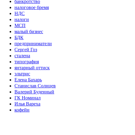
банкротство
налоговое бремя
НДС
налоги
МСП
малый бизнес
БДК
предприниматели
Сергей Гоз
сталена
типография
янтарный оттиск
эльтрис
Елена Бахарь
Станислав Солнцев
Валерий Буденный
ГК Номинал
Илья Вареха
кофейн