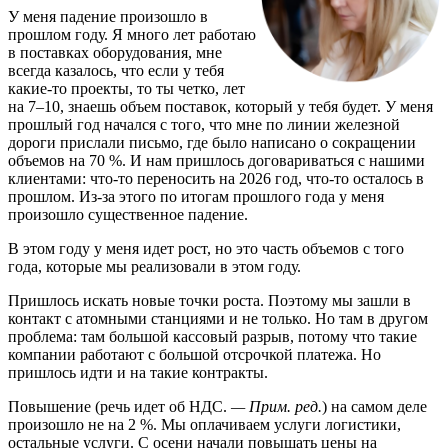
У меня падение произошло в
прошлом году. Я много лет работаю
в поставках оборудования, мне
всегда казалось, что если у тебя
какие-то проекты, то ты четко, лет
на 7–10, знаешь объем поставок, который у тебя будет. У меня
прошлый год начался с того, что мне по линии железной
дороги прислали письмо, где было написано о сокращении
объемов на 70 %. И нам пришлось договариваться с нашими
клиентами: что-то переносить на 2026 год, что-то осталось в
прошлом. Из-за этого по итогам прошлого года у меня
произошло существенное падение.
В этом году у меня идет рост, но это часть объемов с того
года, которые мы реализовали в этом году.
Пришлось искать новые точки роста. Поэтому мы зашли в
контакт с атомными станциями и не только. Но там в другом
проблема: там большой кассовый разрыв, потому что такие
компании работают с большой отсрочкой платежа. Но
пришлось идти и на такие контракты.
Повышение (речь идет об НДС.
— П
рим. ред.
) на самом деле
произошло не на 2 %. Мы оплачиваем услуги логистики,
остальные услуги. С осени начали повышать цены на