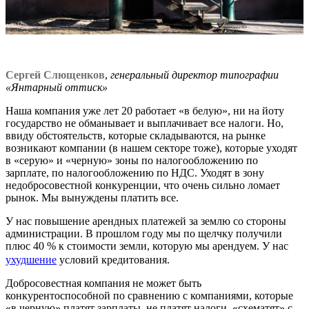
Сергей Слющенков
,
генеральный директор типографии
«Янтарный оттиск»
Наша компания уже лет 20 работает «в белую», ни на йоту
государство не обманывает и выплачивает все налоги. Но,
ввиду обстоятельств, которые складываются, на рынке
возникают компании (в нашем секторе тоже), которые уходят
в «серую» и «черную» зоны по налогообложению по
зарплате, по налогообложению по НДС. Уходят в зону
недобросовестной конкуренции, что очень сильно ломает
рынок. Мы вынуждены платить все.
У нас повышение арендных платежей за землю со стороны
администрации. В прошлом году мы по щелчку получили
плюс 40 % к стоимости земли, которую мы арендуем. У нас
ухудшение
условий кредитования.
Добросовестная компания не может быть
конкурентоспособной по сравнению с компаниями, которые
«в черную» платят зарплаты, не платят налоги, «схематят» с