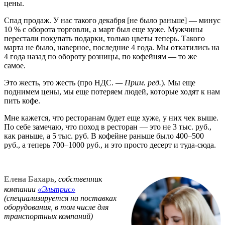
цены.
Спад продаж. У нас такого декабря [не было раньше] — минус
10 % с оборота торговли, а март был еще хуже. Мужчины
перестали покупать подарки, только цветы теперь. Такого
марта не было, наверное, последние 4 года. Мы откатились на
4 года назад по обороту розницы, по кофейням — то же
самое.
Это жесть, это жесть (про НДС.
—
Прим. ред.
). Мы еще
поднимем цены, мы еще потеряем людей, которые ходят к нам
пить кофе.
Мне кажется, что ресторанам будет еще хуже, у них чек выше.
По себе замечаю, что поход в ресторан — это не 3 тыс. руб.,
как раньше, а 5 тыс. руб. В кофейне раньше было 400–500
руб., а теперь 700–1000 руб., и это просто десерт и туда-сюда.
Елена Бахарь
,
собственник
компании
«Эльтрис»
(специализируется на поставках
оборудования, в том числе для
транспортных компаний)