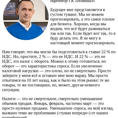
директор ГК «Номинал»
Будущее мне представляется в
густом тумане. Мы не можем
прогнозировать, а это самое плохое
для бизнеса. Хорошо, когда мы
видим, что всё будет развиваться
так или так. Если будет вот так, то я
буду делать это. Я не могу в
настоящий момент прогнозировать.
Нам говорят, что мы могли бы подготовиться к ставке 22 % по
НДС. Но, простите, 2 % — это не НДС. И 22 % — это не
НДС, это налог с оборота. Можно к этому готовиться, но
оборот — это характеристика спроса. Если увеличение
налоговой нагрузки — это плохо, но не смертельно. Просто
заберите у меня всё и оставьте мне мою маржу. Мы просто
откатимся на 10 лет назад, как и было на этом рынке: те же
товары, те же поставщики, но, может, другая немного
ситуация.
Налоги — это не смертельное, смертельно уменьшение
объемов продаж. Январь, февраль, частично март — это
просто нулевые продажи. Уменьшение спроса, на мой взгляд,
вызвано теми же проблемами («туман впереди») от наших
потребителей.