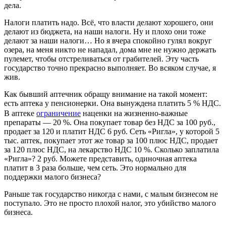
дела.
Налоги платить надо. Всё, что власти делают хорошего, они
делают из бюджета, на наши налоги. Ну и плохо они тоже
делают за наши налоги… Но я вчера спокойно гулял вокруг
озера, на меня никто не нападал, дома мне не нужно держать
пулемет, чтобы отстреливаться от грабителей. Эту часть
государство точно прекрасно выполняет. Во всяком случае, я
жив.
Как бывший аптечник обращу внимание на такой момент:
есть аптека у пенсионерки. Она вынуждена платить 5 % НДС.
В аптеке
ограничение
наценки на жизненно-важные
препараты — 20 %. Она покупает товар без НДС за 100 руб.,
продает за 120 и платит НДС 6 руб. Сеть «Ригла», у которой 5
тыс. аптек, покупает этот же товар за 100 плюс НДС, продает
за 120 плюс НДС, на лекарство НДС 10 %. Сколько заплатила
«Ригла»? 2 руб. Можете представить, одиночная аптека
платит в 3 раза больше, чем сеть. Это нормально для
поддержки малого бизнеса?
Раньше так государство никогда с нами, с малым бизнесом не
поступало. Это не просто плохой налог, это убийство малого
бизнеса.