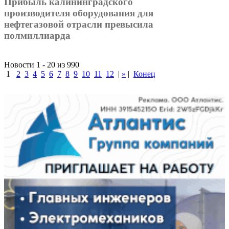
Прибыль калининградского
производителя оборудования для
нефтегазовой отрасли превысила
полмиллиарда
Новости 1 - 20 из 990
1
2
3
4
5
6
7
8
9
10
11
12
|
»
|
Конец