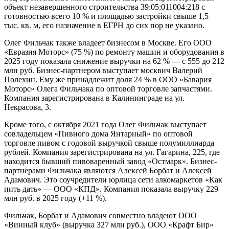
объект незавершенного строительства 39:05:011004:218 с
готовностью всего 10 % и площадью застройки свыше 1,5
тыс. кв. м, его назначение в ЕГРН до сих пор не указано.
Олег Фильчак также владеет бизнесом в Москве. Его ООО
«Евразия Моторс» (75 %) по ремонту машин и оборудования в
2025 году показала снижение выручки на 62 % — с 555 до 212
млн руб. Бизнес-партнером выступает москвич Валерий
Полехин. Ему же принадлежит доля 24 % в ООО «Бавария
Моторс» Олега Фильчака по оптовой торговле запчастями.
Компания зарегистрирована в Калининграде на ул.
Некрасова, 3.
Кроме того, с октября 2021 года Олег Фильчак выступает
совладельцем «Пивного дома Янтарный» по оптовой
торговле пивом с годовой выручкой свыше полумиллиарда
рублей. Компания зарегистрирована на ул. Гагарина, 225, где
находится бывший пивоваренный завод «Остмарк». Бизнес-
партнерами Фильчака являются Алексей Борбат и Алексей
Адамович. Это соучредители юрлица сети алкомаркетов «Как
пить дать» — ООО «КПД». Компания показала выручку 229
млн руб. в 2025 году (+11 %).
Фильчак, Борбат и Адамович совместно владеют ООО
«Винный клуб» (выручка 327 млн руб.), ООО «Крафт Бир»