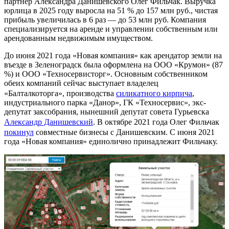
партнер Александра Данишевского Олег Фильчак. Выручка
юрлица в 2025 году выросла на 51 % до 157 млн руб., чистая
прибыль увеличилась в 6 раз — до 53 млн руб. Компания
специализируется на аренде и управлении собственным или
арендованным недвижимым имуществом.
До июня 2021 года «Новая компания» как арендатор земли на
въезде в Зеленоградск была оформлена на ООО «Крумон» (87
%) и ООО «Техносервисторг». Основным собственником
обеих компаний сейчас выступает владелец
«Балталкоторга», производства
силикатного кирпича
,
индустриального парка «Данор», ГК «Техносервис», экс-
депутат заксобрания, нынешний депутат совета Гурьевска
Александр Данишевский
. В октябре 2021 года Олег Фильчак
покинул
совместные бизнесы с Данишевским. С июня 2021
года «Новая компания» единолично принадлежит Фильчаку.