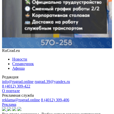
RuGrad.eu
Новости
Справочник
Афиша
Редакция
info@rugrad.online
rugrad.39@yandex.ru
8 (4012) 309-422
О портале
Рекламная служба
reklama@rugrad.online
8 (4012) 309-406
Реклама