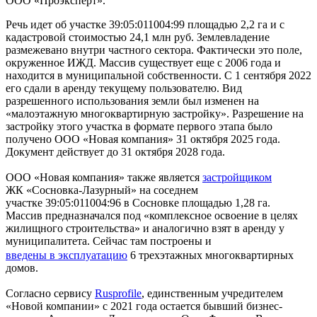
ООО «Проэксперт».
Речь идет об участке 39:05:011004:99 площадью 2,2 га и с
кадастровой стоимостью 24,1 млн руб. Землевладение
размежевано внутри частного сектора. Фактически это поле,
окруженное ИЖД. Массив существует еще с 2006 года и
находится в муниципальной собственности. С 1 сентября 2022
его сдали в аренду текущему пользователю. Вид
разрешенного использования земли был изменен на
«малоэтажную многоквартирную застройку». Разрешение на
застройку этого участка в формате первого этапа было
получено ООО «Новая компания» 31 октября 2025 года.
Документ действует до 31 октября 2028 года.
ООО «Новая компания» также является
застройщиком
ЖК «Сосновка-Лазурный» на соседнем
участке 39:05:011004:96 в Сосновке площадью 1,28 га.
Массив предназначался под «комплексное освоение в целях
жилищного строительства» и аналогично взят в аренду у
муниципалитета. Сейчас там построены и
введены в эксплуатацию
6 трехэтажных многоквартирных
домов.
Согласно сервису
Rusprofile
, единственным учредителем
«Новой компании» с 2021 года остается бывший бизнес-