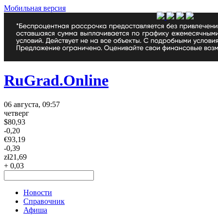
Мобильная версия
RuGrad.Online
06 августа, 09:57
четверг
$
80,93
-0,20
€
93,19
-0,39
zł
21,69
+ 0,03
Новости
Справочник
Афиша