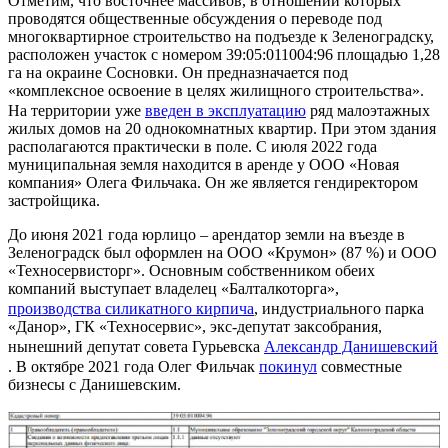
Отметим, что восточнее массивов, в отношении которых
проводятся общественные обсуждения о переводе под
многоквартирное строительство на подъезде к Зеленоградску,
расположен участок с номером 39:05:011004:96 площадью 1,28
га на окраине Сосновки. Он предназначается под
«комплексное освоение в целях жилищного строительства».
На территории уже
введен в эксплуатацию
ряд малоэтажных
жилых домов на 20 однокомнатных квартир. При этом здания
располагаются практически в поле. С июля 2022 года
муниципальная земля находится в аренде у ООО «Новая
компания» Олега Фильчака. Он же является гендиректором
застройщика.
До июня 2021 года юрлицо – арендатор земли на въезде в
Зеленоградск был оформлен на ООО «Крумон» (87 %) и ООО
«Техносервисторг». Основным собственником обеих
компаний выступает владелец «Балталкоторга»,
производства силикатного кирпича
, индустриального парка
«Данор», ГК «Техносервис», экс-депутат заксобрания,
нынешний депутат совета Гурьевска
Александр Данишевский
. В октябре 2021 года Олег Фильчак
покинул
совместные
бизнесы с Данишевским.