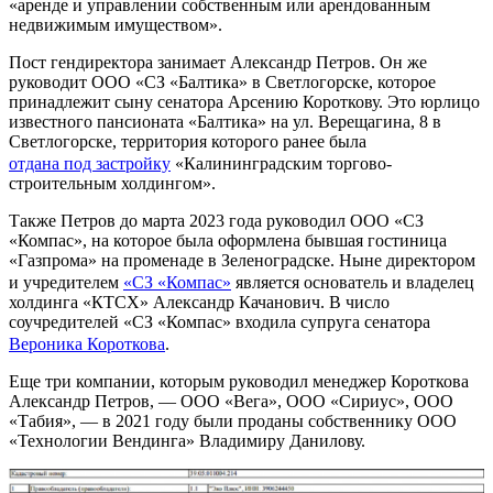
«аренде и управлении собственным или арендованным
недвижимым имуществом».
Пост гендиректора занимает Александр Петров. Он же
руководит ООО «СЗ «Балтика» в Светлогорске, которое
принадлежит сыну сенатора Арсению Короткову. Это юрлицо
известного пансионата «Балтика» на ул. Верещагина, 8 в
Светлогорске, территория которого ранее была
отдана под застройку
«Калининградским торгово-
строительным холдингом».
Также Петров до марта 2023 года руководил ООО «СЗ
«Компас», на которое была оформлена бывшая гостиница
«Газпрома» на променаде в Зеленоградске. Ныне директором
и учредителем
«СЗ «Компас»
является основатель и владелец
холдинга «КТСХ» Александр Качанович. В число
соучредителей «СЗ «Компас» входила супруга сенатора
Вероника Короткова
.
Еще три компании, которым руководил менеджер Короткова
Александр Петров, — ООО «Вега», ООО «Сириус», ООО
«Табия», — в 2021 году были проданы собственнику ООО
«Технологии Вендинга» Владимиру Данилову.