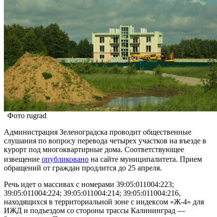
Фото rugrad
Администрация Зеленоградска проводит общественные
слушания по вопросу перевода четырех участков на въезде в
курорт под многоквартирные дома. Соответствующее
извещение
опубликовано
на сайте муниципалитета. Прием
обращений от граждан продлится до 25 апреля.
Речь идет о массивах с номерами 39:05:011004:223;
39:05:011004:224; 39:05:011004:214; 39:05:011004:216,
находящихся в территориальной зоне с индексом «Ж-4» для
ИЖД и подъездом со стороны трассы Калининград —