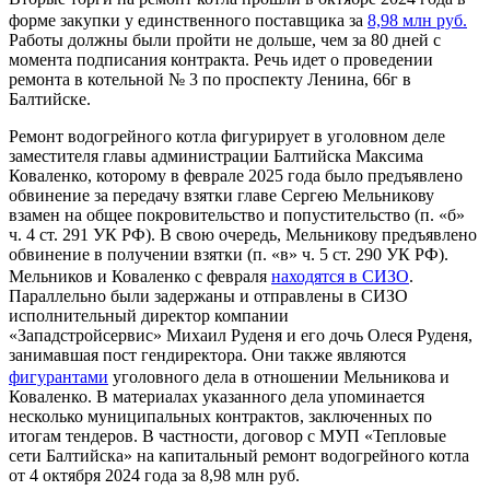
форме закупки у единственного поставщика за
8,98 млн руб.
Работы должны были пройти не дольше, чем за 80 дней с
момента подписания контракта. Речь идет о проведении
ремонта в котельной № 3 по проспекту Ленина, 66г в
Балтийске.
Ремонт водогрейного котла фигурирует в уголовном деле
заместителя главы администрации Балтийска Максима
Коваленко, которому в феврале 2025 года было предъявлено
обвинение за передачу взятки главе Сергею Мельникову
взамен на общее покровительство и попустительство (п. «б»
ч. 4 ст. 291 УК РФ). В свою очередь, Мельникову предъявлено
обвинение в получении взятки (п. «в» ч. 5 ст. 290 УК РФ).
Мельников и Коваленко с февраля
находятся в СИЗО
.
Параллельно были задержаны и отправлены в СИЗО
исполнительный директор компании
«Западстройсервис» Михаил Руденя и его дочь Олеся Руденя,
занимавшая пост гендиректора. Они также являются
фигурантами
уголовного дела в отношении Мельникова и
Коваленко.
В материалах указанного дела упоминается
несколько муниципальных контрактов, заключенных по
итогам тендеров. В частности, договор с МУП «Тепловые
сети Балтийска» на капитальный ремонт водогрейного котла
от 4 октября 2024 года за 8,98 млн руб.