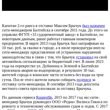
Капитан 2-го ранга в отставке Максим Брычук
был назначен
сити-менеджером Балтийска в сентябре 2011 года. До этого он
управлял ФГУП «33 судоремонтный завод» в Балтийске, по
некоторым данным, ранее работал главным инженером
предприятия. В марте 2013 года Брычук был оштрафован на
10 тыс. руб. за свалки в городе, а в июле прокуратура внесла
сити-менеджеру представление об устранении нарушений
законодательства в связи с тем, что Брычук
установил
на свой
автомобиль сигнализацию за бюджетный счет. В июне 2023
года на перекрестке ул. Дубинина и Зеленой в Балтийске
произошла авария на водопроводе, в результате 30 тыс.
жителей города и воинские части остались без воды на трое
суток. После этого жители начали собирать
подписи
за
отставку сити-менеджера. В сентябре 2013 года депутаты
местного совета проголосовали за отставку Брычука.
По данным сервиса
Rusprofile
, 2015 по 2017 год экс-сити-
менеджер Брычук руководил ООО «Редиа» Вилюса Гикиса по
ремонту и техническому обслуживанию судов и лодок. С 2017