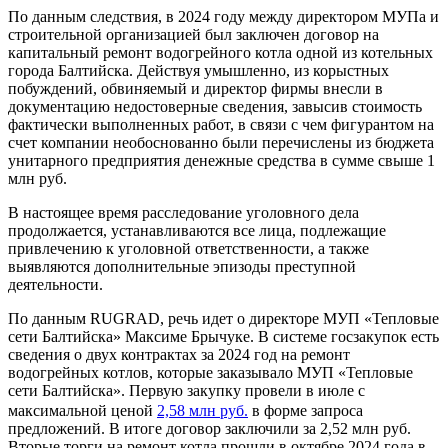
По данным следствия, в 2024 году между директором МУПа и
строительной организацией был заключен договор на
капитальный ремонт водогрейного котла одной из котельных
города Балтийска. Действуя умышленно, из корыстных
побуждений, обвиняемый и директор фирмы внесли в
документацию недостоверные сведения, завысив стоимость
фактически выполненных работ, в связи с чем фигурантом на
счет компании необоснованно были перечислены из бюджета
унитарного предприятия денежные средства в сумме свыше 1
млн руб.
В настоящее время расследование уголовного дела
продолжается, устанавливаются все лица, подлежащие
привлечению к уголовной ответственности, а также
выявляются дополнительные эпизоды преступной
деятельности.
По данным RUGRAD, речь идет о директоре МУП «Тепловые
сети Балтийска» Максиме Брычуке. В системе госзакупок есть
сведения о двух контрактах за 2024 год на ремонт
водогрейных котлов, которые заказывало МУП «Тепловые
сети Балтийска». Первую закупку провели в июле с
максимальной ценой
2,58 млн руб.
в форме запроса
предложений. В итоге договор заключили за 2,52 млн руб.
Вторые торги на ремонт котла прошли в октябре 2024 года в