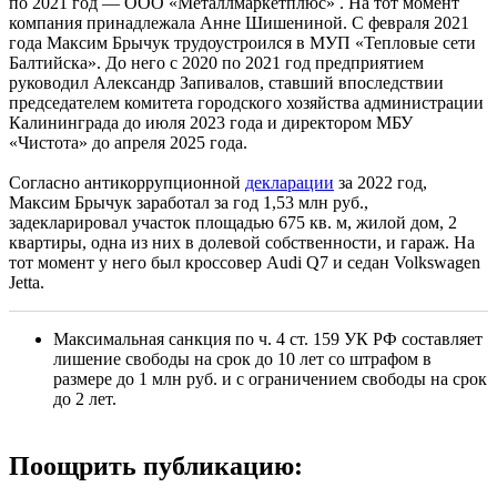
по 2021 год — ООО «Металлмаркетплюс» . На тот момент
компания принадлежала Анне Шишениной. С февраля 2021
года Максим Брычук трудоустроился в МУП «Тепловые сети
Балтийска». До него с 2020 по 2021 год предприятием
руководил Александр Запивалов, ставший впоследствии
председателем комитета городского хозяйства администрации
Калининграда до июля 2023 года и директором МБУ
«Чистота» до апреля 2025 года.
Согласно антикоррупционной
декларации
за 2022 год,
Максим Брычук заработал за год 1,53 млн руб.,
задекларировал участок площадью 675 кв. м, жилой дом, 2
квартиры, одна из них в долевой собственности, и гараж. На
тот момент у него был кроссовер Audi Q7 и седан Volkswagen
Jetta.
Максимальная санкция по ч. 4 ст. 159 УК РФ составляет
лишение свободы на срок до 10 лет со штрафом в
размере до 1 млн руб. и с ограничением свободы на срок
до 2 лет.
Поощрить публикацию: