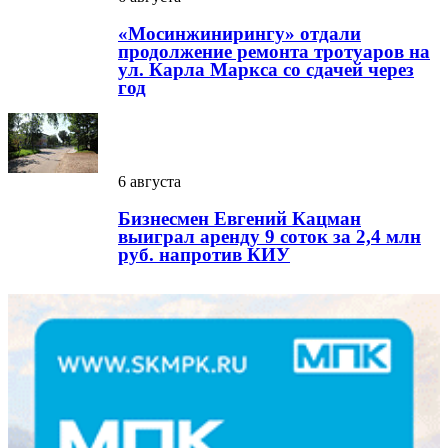
«Мосинжинирингу» отдали
продолжение ремонта тротуаров на
ул. Карла Маркса со сдачей через
год
6 августа
Бизнесмен Евгений Кацман
выиграл аренду 9 соток за 2,4 млн
руб. напротив КИУ