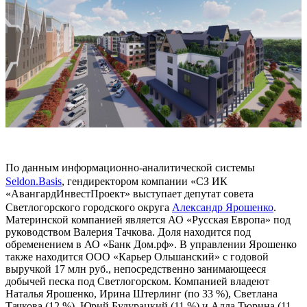
По данным информационно-аналитической системы
Seldon.Basis
, гендиректором компании «СЗ ИК
«АвангардИнвестПроект» выступает депутат совета
Светлогорского городского округа
Александр Ярошенко
.
Материнской компанией является АО «Русская Европа» под
руководством Валерия Тачкова. Доля находится под
обременением в АО «Банк Дом.рф». В управлении Ярошенко
также находится ООО «Карьер Ольшанский» с годовой
выручкой 17 млн руб., непосредственно занимающееся
добычей песка под Светлогорском. Компанией владеют
Наталья Ярошенко, Ирина Штерлинг (по 33 %), Светлана
Тачкова (12 %), Юрий Будурацкий (11 %) и Алла Тюрина (11