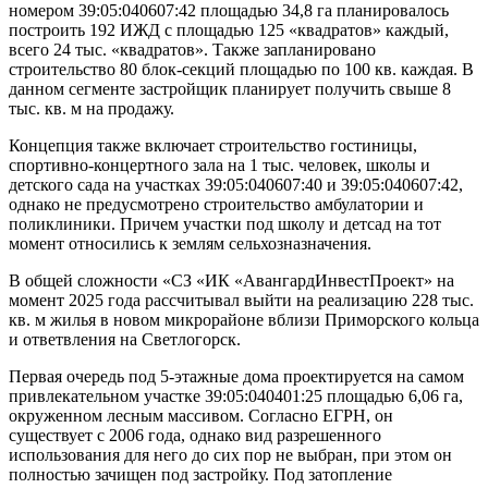
номером 39:05:040607:42 площадью 34,8 га планировалось
построить 192 ИЖД с площадью 125 «квадратов» каждый,
всего 24 тыс. «квадратов». Также запланировано
строительство 80 блок-секций площадью по 100 кв. каждая. В
данном сегменте застройщик планирует получить свыше 8
тыс. кв. м на продажу.
Концепция также включает строительство гостиницы,
спортивно-концертного зала на 1 тыс. человек, школы и
детского сада на участках 39:05:040607:40 и 39:05:040607:42,
однако не предусмотрено строительство амбулатории и
поликлиники. Причем участки под школу и детсад на тот
момент относились к землям сельхозназначения.
В общей сложности «СЗ «ИК «АвангардИнвестПроект» на
момент 2025 года рассчитывал выйти на реализацию 228 тыс.
кв. м жилья в новом микрорайоне вблизи Приморского кольца
и ответвления на Светлогорск.
Первая очередь под 5-этажные дома проектируется на самом
привлекательном участке 39:05:040401:25 площадью 6,06 га,
окруженном лесным массивом. Согласно ЕГРН, он
существует с 2006 года, однако вид разрешенного
использования для него до сих пор не выбран, при этом он
полностью зачищен под застройку. Под затопление