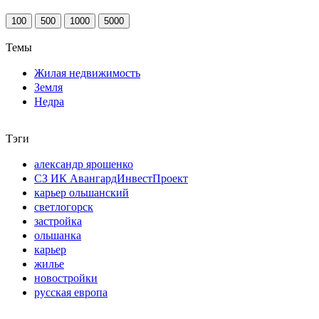
100
500
1000
5000
Темы
Жилая недвижимость
Земля
Недра
Тэги
александр ярошенко
СЗ ИК АвангардИнвестПроект
карьер ольшанский
светлогорск
застройка
ольшанка
карьер
жилье
новостройки
русская европа