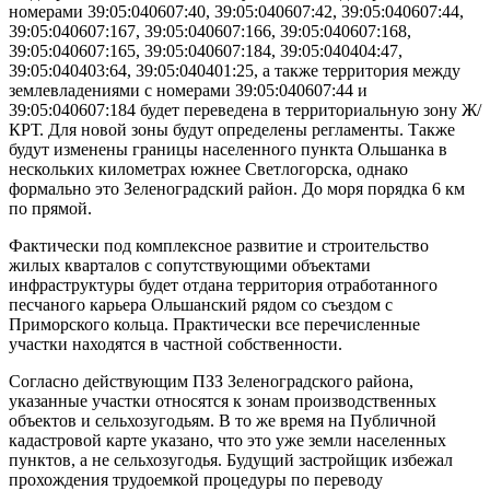
номерами 39:05:040607:40, 39:05:040607:42, 39:05:040607:44,
39:05:040607:167, 39:05:040607:166, 39:05:040607:168,
39:05:040607:165, 39:05:040607:184, 39:05:040404:47,
39:05:040403:64, 39:05:040401:25, а также территория между
землевладениями с номерами 39:05:040607:44 и
39:05:040607:184 будет переведена в территориальную зону Ж/
КРТ. Для новой зоны будут определены регламенты. Также
будут изменены границы населенного пункта Ольшанка в
нескольких километрах южнее Светлогорска, однако
формально это Зеленоградский район. До моря порядка 6 км
по прямой.
Фактически под комплексное развитие и строительство
жилых кварталов с сопутствующими объектами
инфраструктуры будет отдана территория отработанного
песчаного карьера Ольшанский рядом со съездом с
Приморского кольца. Практически все перечисленные
участки находятся в частной собственности.
Согласно действующим ПЗЗ Зеленоградского района,
указанные участки относятся к зонам производственных
объектов и сельхозугодьям. В то же время на Публичной
кадастровой карте указано, что это уже земли населенных
пунктов, а не сельхозугодья. Будущий застройщик избежал
прохождения трудоемкой процедуры по переводу