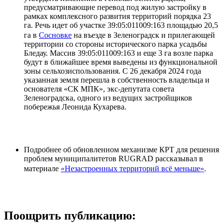
предусматривающие перевод под жилую застройку в
рамках комплексного развития территорий порядка 23
га. Речь идет об участке 39:05:011009:163 площадью 20,5
га в
Сосновке
на въезде в Зеленоградск и прилегающей
территории со стороны исторического парка усадьбы
Бледау. Массив 39:05:011009:163 и еще 3 га возле парка
будут в ближайшее время выведены из функциональной
зоны сельхозиспользования. С 26 декабря 2024 года
указанная земля перешла в собственность владельца и
основателя «СК МПК», экс-депутата совета
Зеленоградска, одного из ведущих застройщиков
побережья Леонида Кухарева.
Подробнее об обновленном механизме КРТ для решения
проблем муниципалитетов RUGRAD рассказывал в
материале
«Незастроенных территорий всё меньше»
.
Поощрить публикацию: