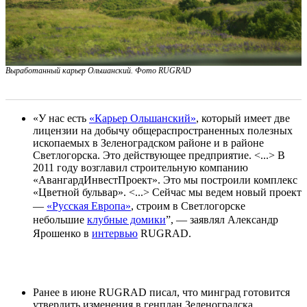
Выработанный карьер Ольшанский. Фото RUGRAD
«У нас есть
«Карьер Ольшанский»
, который имеет две
лицензии на добычу общераспространенных полезных
ископаемых в Зеленоградском районе и в районе
Светлогорска. Это действующее предприятие. <...> В
2011 году возглавил строительную компанию
«АвангардИнвестПроект». Это мы построили комплекс
«Цветной бульвар». <...> Сейчас мы ведем новый проект
—
«Русская Европа»
, строим в Светлогорске
небольшие
клубные домики
”, — заявлял Александр
Ярошенко в
интервью
RUGRAD.
Ранее в июне RUGRAD писал, что минград готовится
утвердить изменения в генплан Зеленоградска,