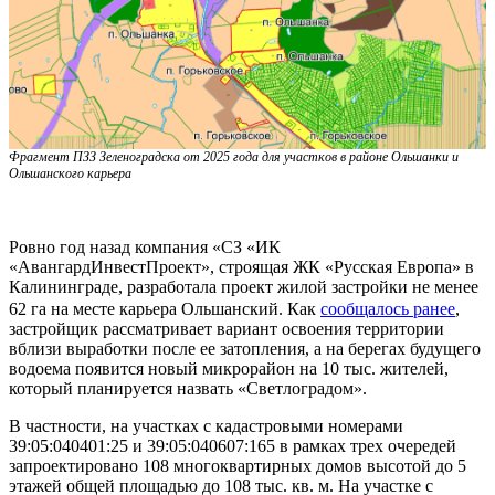
Фрагмент ПЗЗ Зеленоградска от 2025 года для участков в районе Ольшанки и
Ольшанского карьера
Ровно год назад компания «СЗ «ИК
«АвангардИнвестПроект», строящая ЖК «Русская Европа» в
Калининграде, разработала проект жилой застройки не менее
62 га на месте карьера Ольшанский. Как
сообща
лось ранее
,
застройщик рассматривает вариант освоения территории
вблизи выработки после ее затопления, а на берегах будущего
водоема появится новый микрорайон на 10 тыс. жителей,
который планируется назвать «Светлоградом».
В частности, на участках с кадастровыми номерами
39:05:040401:25 и 39:05:040607:165 в рамках трех очередей
запроектировано 108 многоквартирных домов высотой до 5
этажей общей площадью до 108 тыс. кв. м. На участке с