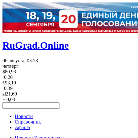
RuGrad.Online
06 августа, 03:53
четверг
$
80,93
-0,20
€
93,19
-0,39
zł
21,69
+ 0,03
Новости
Справочник
Афиша
Новости Калининграда