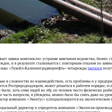
вает заявки комплексно: устраняя замечания ведомства, бизнес 
жден, и в результате сталкивается с повторным отказом по заяв
, только «Лукойл-Калининградморнефть» четырежды
пытался
получ
олько в сложностях во взаимодействии, есть проблемы и у предп
ляется Росприроднадзором, может решаться в рабочем порядке, е
были, хоть семи пядей во лбу, но человек чисто физически разб
ую часть вопросов, я убеждена, можно было бы снять даже на у
тор компании «Эвентус» (специализируется на экологическом
еральный директор и учредитель компании «Экология производст