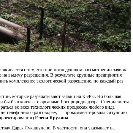
сталкивается с тем, что при последующем рассмотрении заявок
ке на выдачу разрешения. В результате крупные предприятия
ить комплексное экологической разрешение, но каждый раз
риятий, которые разрабатывают заявки на КЭРы. Но большая
сли бы был контакт с органами Росприроднадзора. Специалисты
ираться во всех технологических процессах любого вида
ровне телефонного разговора», — прокомментировала ситуацию
 проектировании)
Елена Ярулина
.
ва» Дарья Лукашунене. В частности, она указывает на