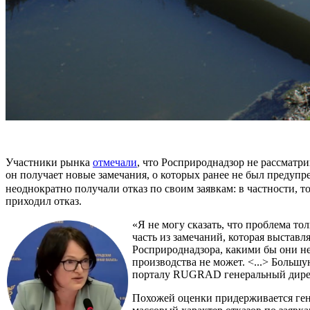
Участники рынка
отмечали
, что Росприроднадзор не рассматри
он получает новые замечания, о которых ранее не был предупре
неоднократно получали отказ по своим заявкам: в частности
приходил отказ.
«Я не могу сказать, что проблема т
часть из замечаний, которая выстав
Росприроднадзора, какими бы они не 
производства не может. <...> Больш
порталу RUGRAD генеральный дирек
Похожей оценки придерживается ген