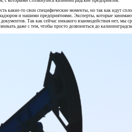
ам, с которыми столкнулись калининградские предприятия.
сть какие-то свои специфические моменты, но так как идут спло
дзором и нашими предприятиями. Эксперты, которые занимаютс
 документов. Так как сейчас никакого взаимодействия нет, мы с
озникать даже с тем, чтобы просто дозвониться до калининградс