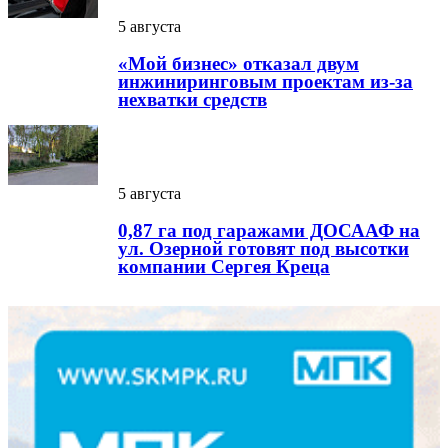
5 августа
«Мой бизнес» отказал двум
инжиниринговым проектам из-за
нехватки средств
5 августа
0,87 га под гаражами ДОСААФ на
ул. Озерной готовят под высотки
компании Сергея Креца