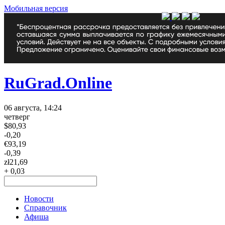
Мобильная версия
RuGrad.Online
06 августа, 14:24
четверг
$
80,93
-0,20
€
93,19
-0,39
zł
21,69
+ 0,03
Новости
Справочник
Афиша