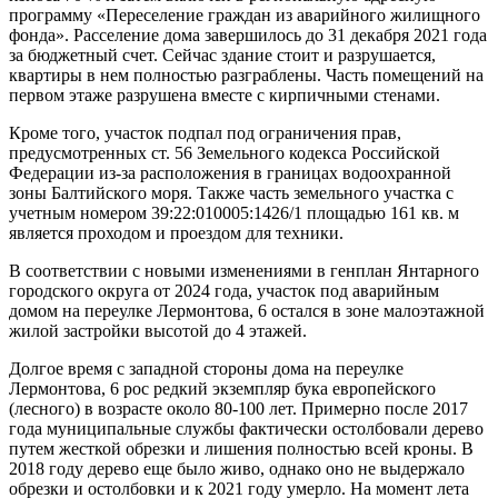
программу «Переселение граждан из аварийного жилищного
фонда». Расселение дома завершилось до 31 декабря 2021 года
за бюджетный счет. Сейчас здание стоит и разрушается,
квартиры в нем полностью разграблены. Часть помещений на
первом этаже разрушена вместе с кирпичными стенами.
Кроме того, участок подпал под ограничения прав,
предусмотренных ст. 56 Земельного кодекса Российской
Федерации из-за расположения в границах водоохранной
зоны Балтийского моря. Также часть земельного участка с
учетным номером 39:22:010005:1426/1 площадью 161 кв. м
является проходом и проездом для техники.
В соответствии с новыми изменениями в генплан Янтарного
городского округа от 2024 года, участок под аварийным
домом на переулке Лермонтова, 6 остался в зоне малоэтажной
жилой застройки высотой до 4 этажей.
Долгое время с западной стороны дома на переулке
Лермонтова, 6 рос редкий экземпляр бука европейского
(лесного) в возрасте около 80-100 лет. Примерно после 2017
года муниципальные службы фактически остолбовали дерево
путем жесткой обрезки и лишения полностью всей кроны. В
2018 году дерево еще было живо, однако оно не выдержало
обрезки и остолбовки и к 2021 году умерло. На момент лета