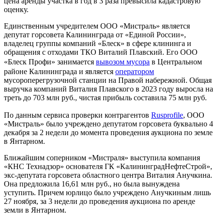
цена аренды участка в год в 3 раза превысила кадастровую
оценку.
Единственным учредителем ООО «Мистраль» является
депутат горсовета Калининграда от «Единой России»,
владелец группы компаний «Блеск» в сфере клининга и
обращения с отходами ТКО Виталий Плавский. Его ООО
«Блеск Профи» занимается
вывозом мусора
в Центральном
районе Калининграда и является
оператором
мусороперегрузочной станции на Правой набережной. Общая
выручка компаний Виталия Плавского в 2023 году выросла на
треть до 703 млн руб., чистая прибыль составила 75 млн руб.
По данным сервиса проверки контрагентов
Rusprofile
, ООО
«Мистраль» было учреждено депутатом горсовета буквально 4
декабря за 2 недели до момента проведения аукциона по земле
в Янтарном.
Ближайшим соперником «Мистраля» выступила компания
«КНС Технадзор» основателя ГК «КалининградНефтеСтрой»,
экс-депутата горсовета областного центра Виталия Анучкина.
Она предложила 16,61 млн руб., но была вынуждена
уступить. Причем юрлицо было учреждено Анучкиным лишь
27 ноября, за 3 недели до проведения аукциона по аренде
земли в Янтарном.