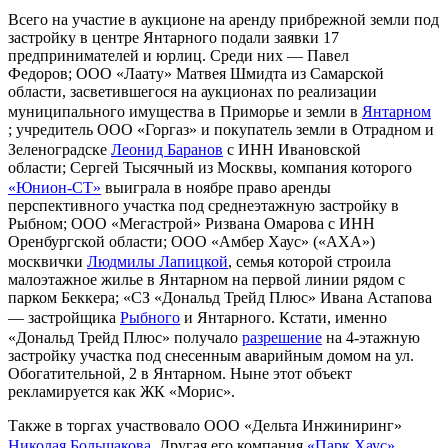
Всего на участие в аукционе на аренду прибрежной земли под
застройку в центре Янтарного подали заявки 17
предпринимателей и юрлиц. Среди них — Павел
Федоров; ООО «Лаату» Матвея Шмидта из Самарской
области, засветившегося на аукционах по реализации
муниципального имущества в Приморье и земли в
Янтарном
; учредитель ООО «Горгаз» и покупатель земли в Отрадном и
Зеленоградске
Леонид Баранов
с ИНН Ивановской
области; Сергей Тысячный из Москвы, компания которого
«Юнион-СТ»
выиграла в ноябре право аренды
перспективного участка под среднеэтажную застройку в
Рыбном; ООО «Мегастрой» Ризвана Омарова с ИНН
Оренбургской области; ООО «Амбер Хаус» («АХА»)
москвички
Людмилы Лапицкой
, семья которой строила
малоэтажное жилье в Янтарном на первой линии рядом с
парком Беккера; «СЗ «Дональд Трейд Плюс» Ивана Астапова
— застройщика
Рыбного
и Янтарного. Кстати, именно
«Дональд Трейд Плюс» получало
разрешение
на 4-этажную
застройку участка под снесенным аварийным домом на ул.
Обогатительной, 2 в Янтарном. Ныне этот объект
рекламируется как ЖК «Морис».
Также в торгах участвовало ООО «Дельта Инжиниринг»
Николая Большакова
. Другая его компания
«Парк Хаус»