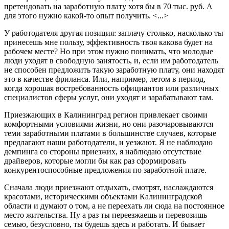
претендовать на заработную плату хотя бы в 70 тыс. руб. А
для этого нужно какой-то опыт получить. <...>
У работодателя другая позиция: заплачу столько, насколько ты
принесешь мне пользу, эффективность твоя какова будет на
рабочем месте? Но при этом нужно понимать, что молодые
люди уходят в свободную занятость, и, если им работодатель
не способен предложить такую заработную плату, они находят
это в качестве фриланса. Или, например, летом в период,
когда хорошая востребованность официантов или различных
специалистов сферы услуг, они уходят и зарабатывают там.
Приезжающих в Калининград регион привлекает своими
комфортными условиями жизни, но они разочаровываются
теми заработными платами в большинстве случаев, которые
предлагают наши работодатели, и уезжают. Я не наблюдаю
демпинга со стороны приезжих, я наблюдаю отсутствие
драйверов, которые могли бы как раз сформировать
конкурентоспособные предложения по заработной плате.
Сначала люди приезжают отдыхать, смотрят, наслаждаются
красотами, историческими объектами Калининградской
области и думают о том, а не переехать ли сюда на постоянное
место жительства. Ну а раз ты переезжаешь и перевозишь
семью, безусловно, ты будешь здесь и работать. И бывает