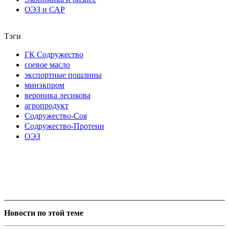
ОЭЗ и САР
Тэги
ГК Содружество
соевое масло
экспортные пошлины
минэкпром
вероника лесикова
агропродукт
Содружество-Соя
Содружество-Протеин
ОЭЗ
Новости по этой теме