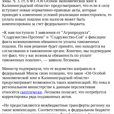
зоны. Ч. 3. ст. 6 ФЗ «Об Особой экономической зоне в
Калининградской области» предусматривает, что если в силу
вступают новые нормативно-правовые акты, которые
приводят к изменению условий реализации инвестпроекта, то
уплата новых пошлин или налогов может быть
компенсирована за счет федерального бюджета.
«К нам поступило 3 заявления от "Агропродукта",
"Содружество-Протеин" и "Содружество-Соя" о фиксации
факта возникновения обязанности уплаты таможенных
пошлин. По ним решение будет принято, оно находится на
согласовании в таможенном органе. Конечно, мы подтвердим
тот факт, что у вас возникла обязанность по уплате
таможенных пошлин», — заявила Лесикова.
Министр подчеркнула, что ее ведомство направило в
федеральный Минэк свою позицию, что закон «Об Особой
экономической зоне в Калининградской области»
предусматривает возможность таких компенсаций. Но пока в
региональном министерстве к данным перспективам
относятся
скептически
. Лесикова полагает, что потребуется
корректировка ряда подзаконных актов.
«Не предоставляются межбюджетные трансферты региону на
такие компенсации. Соответственно, в федеральном бюджете