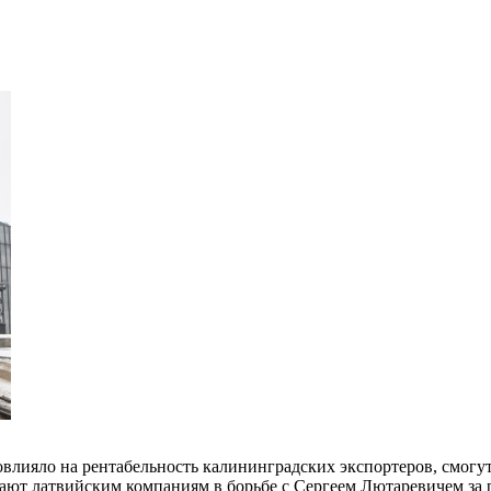
ияло на рентабельность калининградских экспортеров, смогут л
огают латвийским компаниям в борьбе с Сергеем Лютаревичем за 