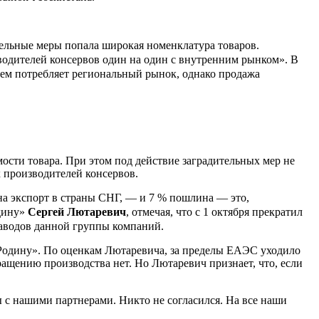
ельные меры попала широкая номенклатура товаров.
водителей консервов один на один с внутренним рынком». В
ем потребляет региональный рынок, однако продажа
ости товара. При этом под действие заградительных мер не
х производителей консервов.
на экспорт в страны СНГ, — и 7 % пошлина — это,
одину»
Сергей Лютаревич
, отмечая, что с 1 октября прекратил
заводов данной группы компаний.
 Родину». По оценкам Лютаревича, за пределы ЕАЭС уходило
ащению производства нет. Но Лютаревич признает, что, если
ы с нашими партнерами. Никто не согласился. На все наши