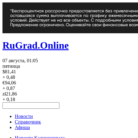
RuGrad.Online
07 августа, 01:05
пятница
$
81,41
+ 0,48
€
94,06
+ 0,87
zł
21,86
+ 0,18
Новости
Справочник
Афиша
Новости Калининграда