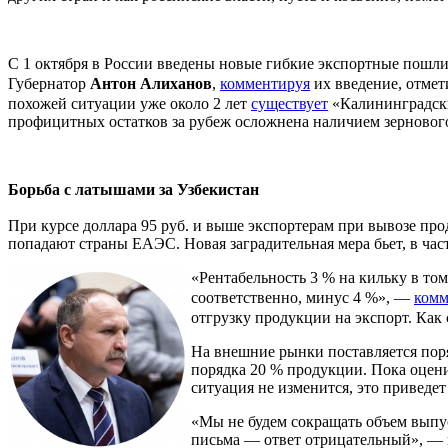
С 1 октября в России введены новые гибкие экспортные пошл
Губернатор
Антон Алиханов
,
комментируя
их введение, отмет
похожей ситуации уже около 2 лет
существует
«Калининградски
профицитных остатков за рубеж осложнена наличием зерновог
Борьба с латышами за Узбекистан
При курсе доллара 95 руб. и выше экспортерам при вывозе пр
попадают страны ЕАЭС.
Новая заградительная мера бьет, в ч
«Рентабельность 3 % на кильку в то
соответственно, минус 4 %», —
комм
отгрузку продукции на экспорт. Как
На внешние рынки поставляется пор
порядка 20 % продукции. Пока оцени
ситуация не изменится, это приведе
«Мы не будем сокращать объем выпус
письма — ответ отрицательный», — 