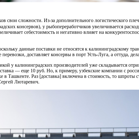
в свои сложности. Из-за дополнительного логистического плеч
адских консервов), у рыбопереработчиков увеличивается расход
 увеличивает себестоимость и негативно влияет на конкурентос
оскольку данные поставки не относятся к калининградскому тран
 перевозки, доставляет консервы в порт Усть-Луга, а оттуда, де
кой у калининградских производителей уже складывается отриц
доставка — еще 10 руб. Но, к примеру, узбекские компании с ро
е в Ташкенте. Раз [доставка] включена в стоимость, то шпроты 
 Сергей Лютаревич.