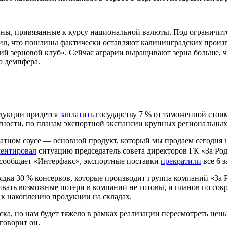
ины, привязанные к курсу национальной валюты. Под ограничит
ил, что пошлины фактически оставляют калининградских произ
й зерновой клуб». Сейчас аграрии выращивают зерна больше, ч
о демпфера.
одукции придется
заплатить
государству 7 % от таможенной стоим
астности, по планам экспортной экспансии крупных региональны
матном соусе — основной продукт, который мы продаем сегодня 
ентировал
ситуацию председатель совета директоров ГК «За Р
 сообщает «Интерфакс», экспортные поставки
прекратили
все 6 
ядка 30 % консервов, которые производит группа компаний «За
вать возможные потери в компании не готовы, и планов по сокр
т к накоплению продукции на складах.
ка, но нам будет тяжело в рамках реализации пересмотреть цен
говорит он.