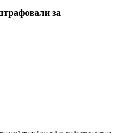
штрафовали за
сандра Зуева на 5 тыс. руб. за несоблюдение порядка