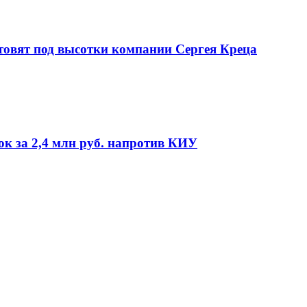
товят под высотки компании Сергея Креца
ок за 2,4 млн руб. напротив КИУ