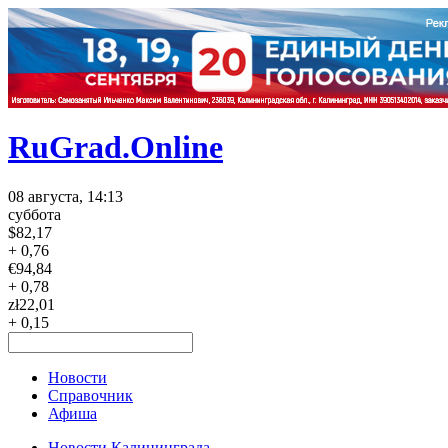
RuGrad.Online
08 августа, 14:13
суббота
$
82,17
+ 0,76
€
94,84
+ 0,78
zł
22,01
+ 0,15
Новости
Справочник
Афиша
Новости Калининграда