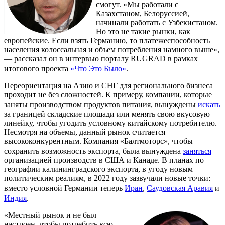
смогут. «Мы работали с
Казахстаном, Белоруссией,
начинали работать с Узбекистаном.
Но это не такие рынки, как
европейские. Если взять Германию, то платежеспособность
населения колоссальная и объем потребления намного выше»,
— рассказал он в интервью порталу RUGRAD в рамках
итогового проекта
«Что Это Было»
.
Переориентация на Азию и СНГ для регионального бизнеса
проходит не без сложностей. К примеру, компании, которые
заняты производством продуктов питания, вынуждены
искать
за границей складские площади или менять свою вкусовую
линейку, чтобы угодить условному китайскому потребителю.
Несмотря на объемы, данный рынок считается
высококонкурентным. Компания «Балтмоторс», чтобы
сохранить возможность экспорта, была вынуждена
заняться
организацией производств в США и Канаде. В планах по
географии калининградского экспорта, в угоду новым
политическим реалиям, в 2022 году зазвучали новые точки:
вместо условной Германии теперь
Иран
,
Саудовская Аравия
и
Индия
.
«Местный рынок и не был
настроен, чтобы потребить всю