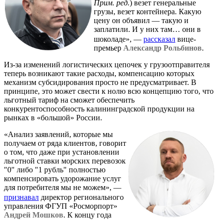
Прим. ред.
) везет генеральные
грузы, везет контейнера. Какую
цену он объявил — такую и
заплатили. И у них там… они в
шоколаде», —
рассказал
вице-
премьер
Александр Рольбинов
.
Из-за изменений логистических цепочек у грузоотправителя
теперь возникают такие расходы, компенсацию которых
механизм субсидирования просто не предусматривает. В
принципе, это может свести к нолю всю концепцию того, что
льготный тариф на сможет обеспечить
конкурентоспособность калининградской продукции на
рынках в «большой» России.
«Анализ заявлений, которые мы
получаем от ряда клиентов, говорит
о том, что даже при установлении
льготной ставки морских перевозок
"0" либо "1 рубль" полностью
компенсировать удорожание услуг
для потребителя мы не можем», —
признавал
директор регионального
управления ФГУП «Росморпорт»
Андрей Мошков
. К концу года