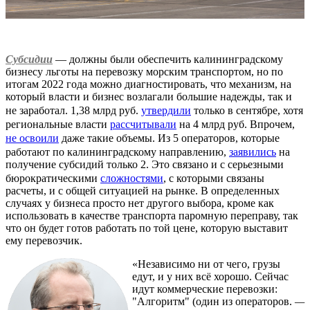
Субсидии
— должны были обеспечить калининградскому
бизнесу льготы на перевозку морским транспортом, но по
итогам 2022 года можно диагностировать, что механизм, на
который власти и бизнес возлагали большие надежды, так и
не заработал. 1,38 млрд руб.
утвердили
только в сентябре, хотя
региональные власти
рассчитывали
на 4 млрд руб. Впрочем,
не освоили
даже такие объемы. Из 5 операторов, которые
работают по калининградскому направлению,
заявились
на
получение субсидий только 2. Это связано и с серьезными
бюрократическими
сложностями
, с которыми связаны
расчеты, и с общей ситуацией на рынке. В определенных
случаях у бизнеса просто нет другого выбора, кроме как
использовать в качестве транспорта паромную переправу, так
что он будет готов работать по той цене, которую выставит
ему перевозчик.
«Независимо ни от чего, грузы
едут, и у них всё хорошо. Сейчас
идут коммерческие перевозки:
"Алгоритм" (один из операторов.
—