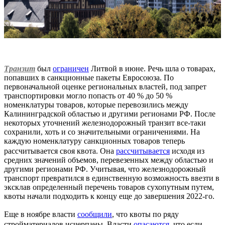
Транзит
был
ограничен
Литвой в июне. Речь шла о товарах,
попавших в санкционные пакеты Евросоюза. По
первоначальной оценке региональных властей, под запрет
транспортировки могло попасть от 40 % до 50 %
номенклатуры товаров, которые перевозились между
Калининградской областью и другими регионами РФ. После
некоторых уточнений железнодорожный транзит все-таки
сохранили, хоть и со значительными ограничениями. На
каждую номенклатуру санкционных товаров теперь
рассчитывается своя квота. Она
рассчитывается
исходя из
средних значений объемов, перевезенных между областью и
другими регионами РФ. Учитывая, что железнодорожный
транспорт превратился в единственную возможность ввезти в
эксклав определенный перечень товаров сухопутным путем,
квоты начали подходить к концу еще до завершения 2022-го.
Еще в ноябре власти
сообщили
, что квоты по ряду
стройматериалов исчерпаны. Власти
опасаются
, что если