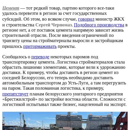
Цемент
— тот редкий товар, партию которого все-таки
удалось перевезти в регион за счет государственных
субсидий. Об этом, во всяком случае,
говорил
министр ЖКХ
и строительства
Сергей Черномаз
.
Подобного производства
в
регионе нет, а от поставок цемента напрямую зависит жизнь
строительной отрасли. После введения ограничений по
транзиту цены на стройматериалы выросли и застройщикам
пришлось
притормаживать
проекты.
Сообщалось о
переводе
некоторых паромов под
транспортировку цемента. Логистика стройматериалов стала
обрастать лишними элементами, которые вели к удорожанию
доставки. К примеру, чтобы доставить в регион цемент из
соседней Белоруссии, его теперь необходимо доставить
автомобильным транспортом до Усть-Луги, а там перегрузить
на паром. Такая поломанная логистика, к примеру,
препятствует
планам белорусского унитарного предприятия
«Брестжилстрой» по застройке востока области. Сложности с
логистикой испытывал также бизнес, нацеленный на экспорт.