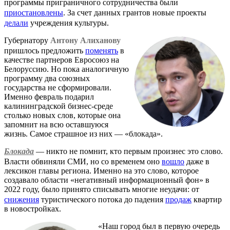
программы приграничного сотрудничества были
приостановлены
. За счет данных грантов новые проекты
делали
учреждения культуры.
Губернатору
Антону Алиханову
пришлось предложить
поменять
в
качестве партнеров Евросоюз на
Белоруссию. Но пока аналогичную
программу два союзных
государства не сформировали.
Именно февраль подарил
калининградской бизнес-среде
столько новых слов, которые она
запомнит на всю оставшуюся
жизнь. Самое страшное из них — «блокада».
Блокада
— никто не помнит, кто первым произнес это слово.
Власти обвиняли СМИ, но со временем оно
вошло
даже в
лексикон главы региона. Именно на это слово, которое
создавало области «негативный информационный фон» в
2022 году, было принято списывать многие неудачи: от
снижения
туристического потока до падения
продаж
квартир
в новостройках.
«Наш город был в первую очередь