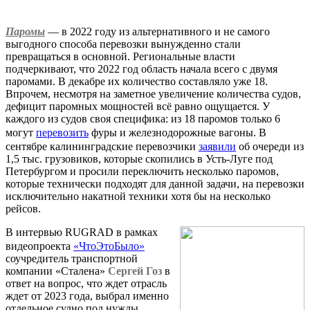
Паромы
— в 2022 году из альтернативного и не самого
выгодного способа перевозки вынужденно стали
превращаться в основной. Региональные власти
подчеркивают, что 2022 год область начала всего с двумя
паромами. В декабре их количество составляло уже 18.
Впрочем, несмотря на заметное увеличение количества судов,
дефицит паромных мощностей всё равно ощущается. У
каждого из судов своя специфика: из 18 паромов только 6
могут
перевозить
фуры и железнодорожные вагоны. В
сентябре калининградские перевозчики
заявили
об очереди из
1,5 тыс. грузовиков, которые скопились в Усть-Луге под
Петербургом и просили переключить несколько паромов,
которые технически подходят для данной задачи, на перевозки
исключительно накатной техники хотя бы на несколько
рейсов.
В интервью RUGRAD в рамках
видеопроекта
«ЧтоЭтоБыло»
соучредитель транспортной
компании «Сталена»
Сергей Гоз
в
ответ на вопрос, что ждет отрасль
ждет от 2023 года, выбрал именно
отдельное судно под нужды