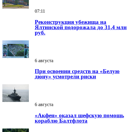
07:11
Реконструкция убежища на
Ялтинской подорожала до 31,4 млн
руб.
6 августа
При освоении средств на «Белую
дюну» усмотрели риски
6 августа
«Акфен» оказал шефскую помощь
кораблю Балтфлота