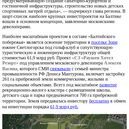
предусматривающую создание санаторно-курортной и
гостиничной инфраструктуры, строительство новых детских
спортивных лагерей отдыха», — подчеркнул глава региона. В
шорт-список наиболее крупных инвестпроектов на Балтике
вошли в основном концепции, заявленные московскими
девелоперами.
Наиболее масштабным проектом в составе «Балтийского
побережья» является освоение территории в
поселке Зори
южнее Светлогорска под гольф-клуб и сопутствующую
туристическую и инженерную инфраструктуру общей
стоимостью 61,9 млрд руб. Проект
«СЗ «Раушен Хотел
Резорт»
под управлением московского девелопера
Алексея
Васина
, которого СМИ
связывали
с семьей министра
промышленности РФ Дениса Мантурова, включает застройку
261 га прибрежной земли коммерческими, жилыми и
социальными объектами. Всего под масштабное
развитие
рекреационно-жилого кластера с размещением школы,
детского сада и парка предназначается 700 га прибрежной
территории. Земля передавалась инвестору
бесплатно
в обмен
на инвестиции порядка
61,9 млрд руб.