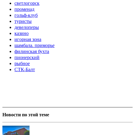
светлогорск
променад
гольф-клуб
туристы
девелоперы
казино
игорная зона
шамбала. приморье
филинская бухта
пионерский
рыбное
СТК-Балт
Новости по этой теме