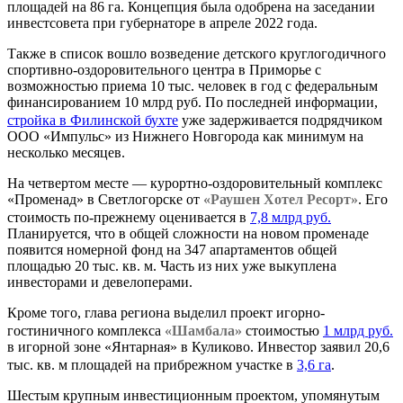
площадей на 86 га. Концепция была одобрена на заседании
инвестсовета при губернаторе в апреле 2022 года.
Также в список вошло возведение детского круглогодичного
спортивно-оздоровительного центра в Приморье с
возможностью приема 10 тыс. человек в год с федеральным
финансированием 10 млрд руб. По последней информации,
стройка в Филинской бухте
уже задерживается подрядчиком
ООО «Импульс» из Нижнего Новгорода как минимум на
несколько месяцев.
На четвертом месте — курортно-оздоровительный комплекс
«Променад» в Светлогорске от
«Раушен Хотел Ресорт»
. Его
стоимость по-прежнему оценивается в
7,8 млрд руб.
Планируется, что в общей сложности на новом променаде
появится номерной фонд на 347 апартаментов общей
площадью 20 тыс. кв. м. Часть из них уже выкуплена
инвесторами и девелоперами.
Кроме того, глава региона выделил проект игорно-
гостиничного комплекса
«Шамбала»
стоимостью
1 млрд руб.
в игорной зоне «Янтарная» в Куликово. Инвестор заявил 20,6
тыс. кв. м площадей на прибрежном участке в
3,6 га
.
Шестым крупным инвестиционным проектом, упомянутым