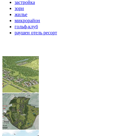
застройка
зори
жилье
микрорайон
гольф-клуб
раушен отель ресорт