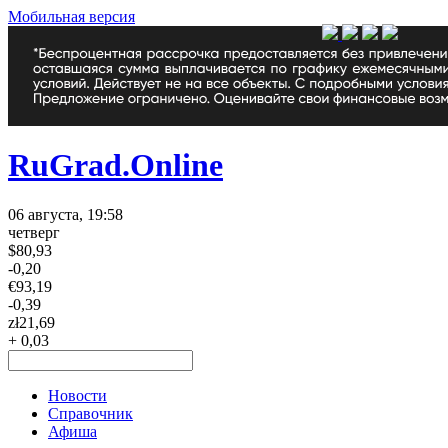
Мобильная версия
RuGrad.Online
06 августа, 19:58
четверг
$
80,93
-0,20
€
93,19
-0,39
zł
21,69
+ 0,03
Новости
Справочник
Афиша