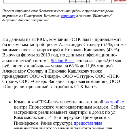
Проект строительства 5-этажных гостиниц рядом с грузопассажирским
терминалом в Пионерском. Источник:
страница
в соцсети "ВКонтакте"
депутата Антона Гендриксона
По данным из ЕГРЮЛ, компания «СТК-Балт» принадлежит
бизнесменам-застройщикам Александру Столяру (57 %, он же
занимает пост гендиректора) и Николаю Кашлякову (43 %).
Выручка фирмы за 2019 год, по данным информационно-
аналитической системы
Seldon.Basis
, снизилась до 62,69 млн
руб., чистая прибыль — упала на 68 % до 11,86 млн руб.
Александру Столяру и Николаю Кашлякову также
принадлежат ООО «Ликард», ООО «Сатурн», ООО «ПСК-
Строй», ООО «Северо-Западная торговая компания», ООО
«Специализированный застройщик СТК Балт».
Компания «СТК-Балт» известна по активной
застройке
центра Пионерского многоквартирным жильем. Сейчас
застройщик реализовывает квартиры в домах по ул.
Комсомольской, 14-16 и переулке Приморском в
Пионерском. Ранее структура
предоставляла
администрации этого муниципалитета жилье для