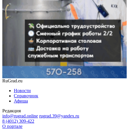
RuGrad.eu
Новости
Справочник
Афиша
Редакция
info@rugrad.online
rugrad.39@yandex.ru
8 (4012) 309-422
О портале