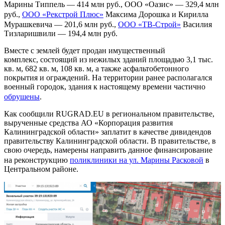
Марины Типпель — 414 млн руб., ООО «Оазис» — 329,4 млн
руб.,
ООО «Рекстрой Плюс»
Максима Дорошка и Кирилла
Мурашкевича — 201,6 млн руб.,
ООО «ТВ-Строй»
Василия
Тизларишвили — 194,4 млн руб.
Вместе с землей будет продан имущественный
комплекс, состоящий из нежилых зданий площадью 3,1 тыс.
кв. м, 682 кв. м, 108 кв. м, а также асфальтобетонного
покрытия и ограждений. На территории ранее располагался
военный городок, здания к настоящему времени частично
обрушены
.
Как сообщили RUGRAD.EU в региональном правительстве,
вырученные средства АО «Корпорация развития
Калининградской области» заплатит в качестве дивидендов
правительству Калининградской области. В правительстве, в
свою очередь, намерены направить данное финансирование
на реконструкцию
поликлиники на ул. Марины Расковой
в
Центральном районе.