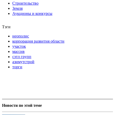
Строительство
Земля
Аукционы и конкурсы
Тэги
неополис
корпорация развития области
участок
массив
сэтл групп
азимутстрой
торги
Новости по этой теме