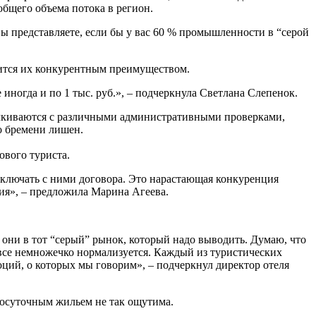
общего объема потока в регион.
Вы представляете, если бы у вас 60 % промышленности в “серой
вится их конкурентным преимуществом.
 иногда и по 1 тыс. руб.», – подчеркнула Светлана Слепенок.
талкиваются с различными административными проверками,
о бремени лишен.
ового туриста.
 заключать с ними договора. Это нарастающая конкуренция
рия», – предложила Марина Агеева.
 они в тот “серый” рынок, который надо выводить. Думаю, что
о все немножечко нормализуется. Каждый из туристических
оций, о которых мы говорим», – подчеркнул директор отеля
посуточным жильем не так ощутима.