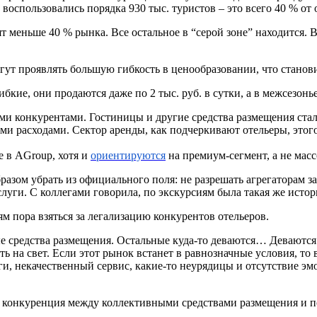
воспользовались порядка 930 тыс. туристов – это всего 40 % от 
т меньше 40 % рынка. Все остальное в “серой зоне” находится. 
гут проявлять большую гибкость в ценообразовании, что стано
ие, они продаются даже по 2 тыс. руб. в сутки, а в межсезонье
оими конкурентами. Гостиницы и другие средства размещения с
и расходами. Сектор аренды, как подчеркивают отельеры, этог
 в AGroup, хотя и
ориентируются
на премиум-сегмент, а не масс
образом убрать из официального поля: не разрешать агрегаторам
луги. С коллегами говорила, по экскурсиям была такая же исто
ям пора взяться за легализацию конкурентов отельеров.
ые средства размещения. Остальные куда-то деваются… Деваются
ить на свет. Если этот рынок встанет в равнозначные условия, т
ги, некачественный сервис, какие-то неурядицы и отсутствие эм
 и конкуренция между коллективными средствами размещения и 