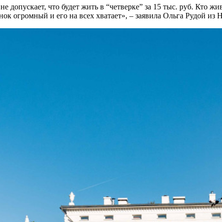
не допускает, что будет жить в “четверке” за 15 тыс. руб. Кто жи
ынок огромный и его на всех хватает», – заявила Ольга Рудой из H