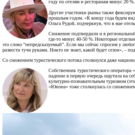
году по отелям и ресторанам минус 20 %.
Другие участники рынка также фиксируют
прошлым годом. «К концу года будем вид
Ольга Рудой, подчеркнув, что в мае оте
Снижение подтвердили и в региональной
где-то минус 40-50 %. Некоторые отдель
это слово “непредсказуемый”. Если мы сейчас спросим у любого
развести тучи руками. Никто не знает, какой будет сезон», – 
Со снижением туристического потока столкнулся даже национа
Собственник туристического оператора 
падение в первую очередь ощутила на се
культурно-познавательным туризмом (это
«Юнона» тоже столкнулась со снижением 