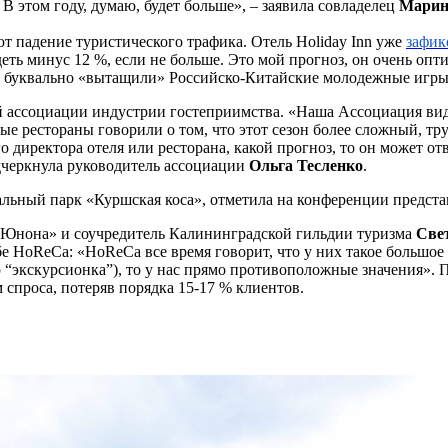
 В этом году, думаю, будет больше», – заявила совладелец
Марин
 падение туристического трафика. Отель Holiday Inn уже
зафик
еть минус 12 %, если не больше. Это мой прогноз, он очень оп
ль буквально «вытащили» Российско-Китайские молодежные игры
 ассоциации индустрии гостеприимства. «Наша Ассоциация види
ные рестораны говорили о том, что этот сезон более сложный, т
 директора отеля или ресторана, какой прогноз, то он может от
подчеркнула руководитель ассоциации
Ольга Тесленко
.
льный парк «Куршская коса», отметила на конференции предста
«Юнона» и соучредитель Калининградской гильдии туризма
Све
бе HoReCa: «HoReCa все время говорит, что у них такое большое
 “экскурсионка”), то у нас прямо противоположные значения». П
спроса, потеряв порядка 15-17 % клиентов.