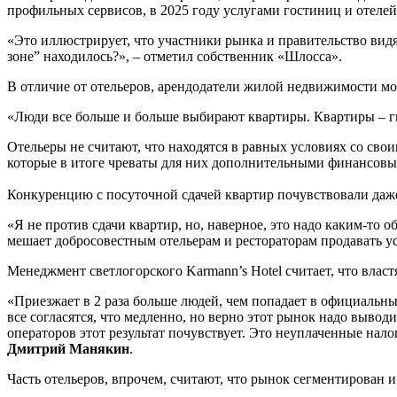
профильных сервисов, в 2025 году услугами гостиниц и отелей 
«Это иллюстрирует, что участники рынка и правительство видя
зоне” находилось?», – отметил собственник «Шлосса».
В отличие от отельеров, арендодатели жилой недвижимости мо
«Люди все больше и больше выбирают квартиры. Квартиры – гибк
Отельеры не считают, что находятся в равных условиях со св
которые в итоге чреваты для них дополнительными финансовым
Конкуренцию с посуточной сдачей квартир почувствовали даже
«Я не против сдачи квартир, но, наверное, это надо каким-то 
мешает добросовестным отельерам и рестораторам продавать ус
Менеджмент светлогорского Karmann’s Hotel считает, что власт
«Приезжает в 2 раза больше людей, чем попадает в официальн
все согласятся, что медленно, но верно этот рынок надо вывод
операторов этот результат почувствует. Это неуплаченные нало
Дмитрий Манякин
.
Часть отельеров, впрочем, считают, что рынок сегментирован