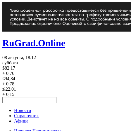
RuGrad.Online
08 августа, 18:12
суббота
$
82,17
+ 0,76
€
94,84
+ 0,78
zł
22,01
+ 0,15
Новости
Справочник
Афиша
Новости Калининграда