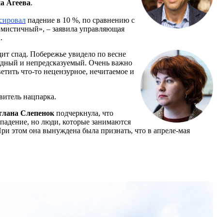
а Агеева
.
сировал
падение в 10 %, по сравнению с
тимистичный», – заявила управляющая
.
т спад. Побережье увидело по весне
рудный и непредсказуемый. Очень важно
ветить что-то нецензурное, нечитаемое и
витель нацпарка.
тлана Слепенок
подчеркнула, что
 падение, но люди, которые занимаются
ри этом она вынуждена была признать, что в апреле-мая