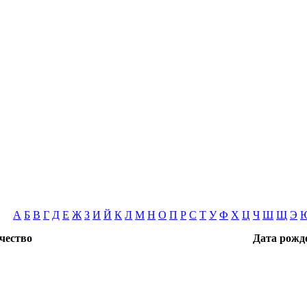
А
Б
В
Г
Д
Е
Ж
З
И
Й
К
Л
М
Н
О
П
Р
С
Т
У
Ф
Х
Ц
Ч
Ш
Щ
Э
чество
Дата рожд