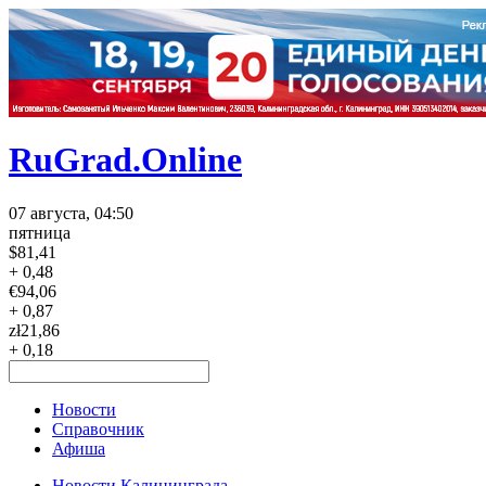
RuGrad.Online
07 августа, 04:50
пятница
$
81,41
+ 0,48
€
94,06
+ 0,87
zł
21,86
+ 0,18
Новости
Справочник
Афиша
Новости Калининграда