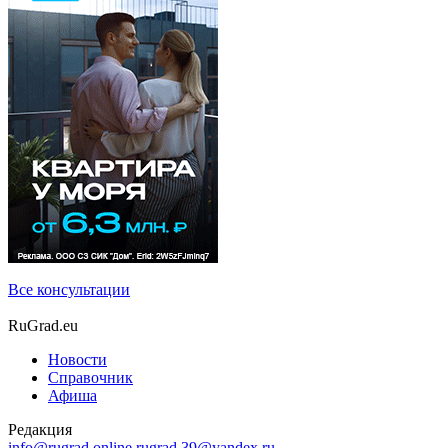
Все консультации
RuGrad.eu
Новости
Справочник
Афиша
Редакция
info@rugrad.online
rugrad.39@yandex.ru