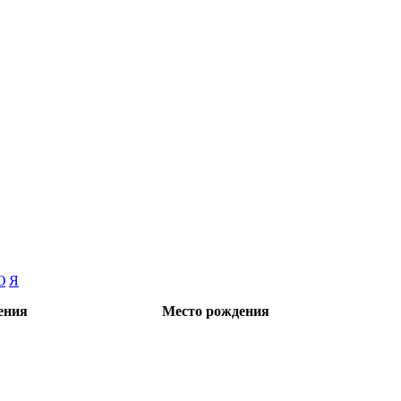
Ю
Я
ения
Место рождения